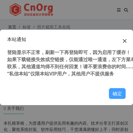
首页
标签
照片裁剪工具在线
本站通知
傻瓜式 一键抠图 无损放大 照片裁剪
图片修复软件 InPixio Photo Studio
登陆显示不正常，刷新一下再登陆即可，因为启用了缓存！
Ultimate 12 汉化中文版 （含使用教
程）
如果下载链接失效或空链接，仅能通过唯一通道，左下方菜单
联系，其他通道均得不到任何回复！请不要浪费你的时间.....
“私信本站”仅限本站VIP用户，其他用户不提供服务
52,316 次浏览
图形图像
确定
关于我们
本扎根草根，为普通用户提供实用有趣的内容。技术分享主打原创汉
化，聚焦系统封装、软件应用技巧，干货满满易懂好上手；同时原创