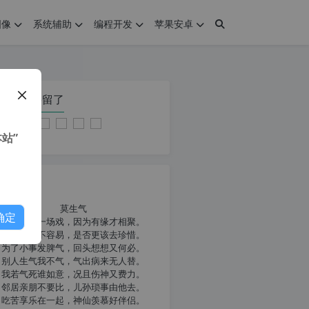
图像
系统辅助
编程开发
苹果安卓
在本页停留了
站”
我共勉
莫生气
确定
人生就像一场戏，因为有缘才相聚。
相扶到老不容易，是否更该去珍惜。
为了小事发脾气，回头想想又何必。
别人生气我不气，气出病来无人替。
我若气死谁如意，况且伤神又费力。
邻居亲朋不要比，儿孙琐事由他去。
吃苦享乐在一起，神仙羡慕好伴侣。