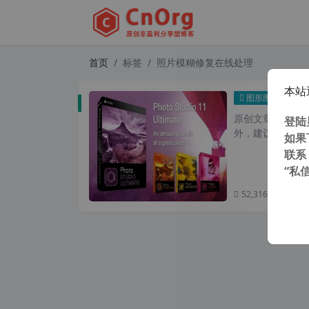
首页
标签
照片模糊修复在线处理
本站
傻瓜式 一
图形图像
原创文章，转载请注
登陆
外，建议避开晚上的
如果
联系
“私
52,316 次浏览
次