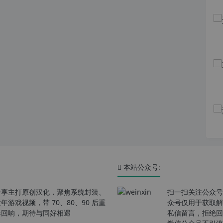
本站公众号:
分享主打原创汉化，聚焦系统封装、
扫一扫关注公众号
戏视频，带 70、80、90 后重
众号仅用于获取解
春回响，期待与同好相遇
私信留言，拒绝回