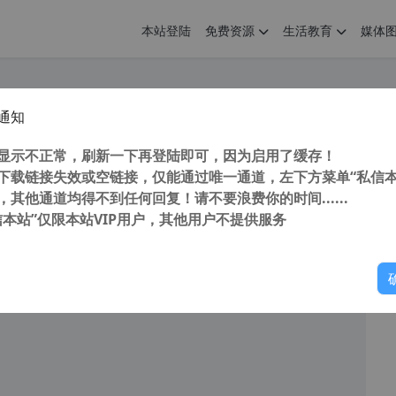
本站登陆
免费资源
生活教育
媒体
通知
键抠图 无损放大 照片裁剪 图片修复软件 InPixio Photo Studio Ultimate 12 汉化中文版 （含使用教程）
您
明： 转载自 cnorg.12hp.de 注意： 由于网站空间位于国
显示不正常，刷新一下再登陆即可，因为启用了缓存！
访问高...
下载链接失效或空链接，仅能通过唯一通道，左下方菜单“私信本
，其他通道均得不到任何回复！请不要浪费你的时间......
信本站”仅限本站VIP用户，其他用户不提供服务
你
阅读
2026年3月26日