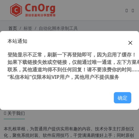
首页
标签
自动化脚本录制工具
本站通知
AutoIt3 v3.3.16.1 汉化增强版 软件静
默安装制作工具 独家添加 Au3Recor
登陆显示不正常，刷新一下再登陆即可，因为启用了缓存！
d 傻瓜式录制工具
如果下载链接失效或空链接，仅能通过唯一通道，左下方菜单
联系，其他通道均得不到任何回复！请不要浪费你的时间.....
“私信本站”仅限本站VIP用户，其他用户不提供服务
43,347 次浏览
编程工具
确定
关于我们
本扎根草根，为普通用户提供实用有趣的内容。技术分享主打原创汉
化，聚焦系统封装、软件应用技巧，干货满满易懂好上手；同时原创