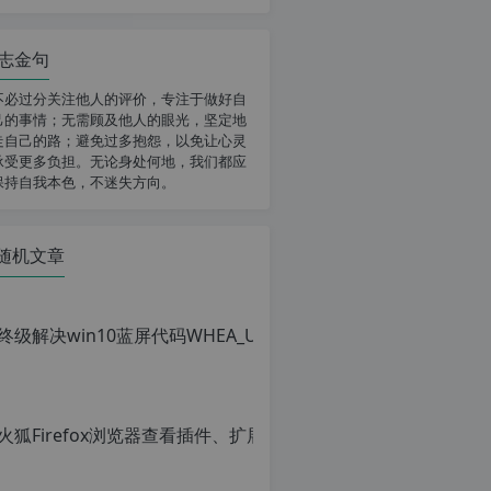
志金句
不必过分关注他人的评价，专注于做好自
己的事情；无需顾及他人的眼光，坚定地
走自己的路；避免过多抱怨，以免让心灵
承受更多负担。无论身处何地，我们都应
保持自我本色，不迷失方向。
随机文章
火狐Firef
原
创
文
章，