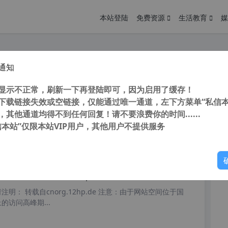
本站登陆
免费资源
生活教育
媒
通知
压缩转换软件 Arctime Pro v4.2 字幕制作软件 4G视频压缩后仅600M且保留画质
您
明： 转载自 cnorg.12hp.de 注意： 由于网站空间位于国
显示不正常，刷新一下再登陆即可，因为启用了缓存！
访问高...
下载链接失效或空链接，仅能通过唯一通道，左下方菜单“私信本
，其他通道均得不到任何回复！请不要浪费你的时间......
信本站”仅限本站VIP用户，其他用户不提供服务
你
阅读
2026年7月10日
 Subtitle Workshop Classic v6.2.0 中文版 最强字幕软件 字幕制作软件
明： 转载自cnorg.12hp.de 注意：由于网站空间位于国
的访问高峰期...