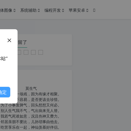
体图像
系统辅助
编程开发
苹果安卓
在本页停留了
站”
我共勉
莫生气
确定
人生就像一场戏，因为有缘才相聚。
相扶到老不容易，是否更该去珍惜。
为了小事发脾气，回头想想又何必。
别人生气我不气，气出病来无人替。
我若气死谁如意，况且伤神又费力。
邻居亲朋不要比，儿孙琐事由他去。
吃苦享乐在一起，神仙羡慕好伴侣。