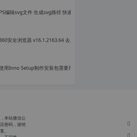
PS编辑sv
转
载
原
请
创
注
文
明：
章，
转
转
载
载
自
请
c
注
n
明：
使用Inno Setu
o
转
r
载
原
g.
自
创
1
c
文
2
n
章，
h
o
转
p.
r
载
d
g.
请
e
1
注
注
2
明：
意：
h
转
，本站微信公
由
p.
载
压密码，谢绝
于
d
自
复。
网
e
c
站