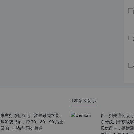
本站公众号:
分享主打原创汉化，聚焦系统封装、
扫一扫关注公众号
戏视频，带 70、80、90 后重
众号仅用于获取解
春回响，期待与同好相遇
私信留言，拒绝回