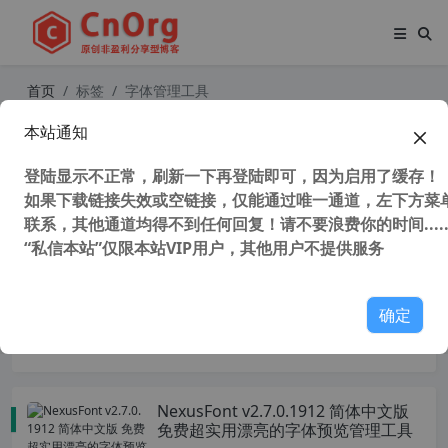
首页
标签
字体管理工具
本站通知
字体批量改名去限制软件 Free Font
Renamer/FontFileTool/Font Renam
登陆显示不正常，刷新一下再登陆即可，因为启用了缓存！
er/X-Fonter/字体嵌入限制清除器
如果下载链接失效或空链接，仅能通过唯一通道，左下方菜单
56,892 次浏览
办公网络
联系，其他通道均得不到任何回复！请不要浪费你的时间.....
“私信本站”仅限本站VIP用户，其他用户不提供服务
独家汉化 FontExpert 2025 v20.0 r2
简体中文汉化版 字体预览 字体编辑
字体管理工具
确定
28,492 次浏览
办公网络
NexusFont v2.7.0.1912 简体中文版
免费超实用漂亮的字体预览管理工具