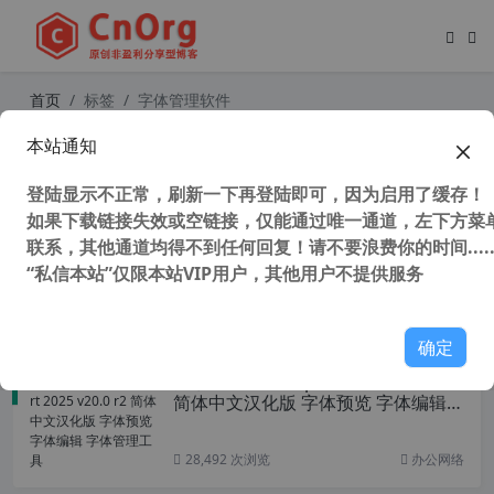
首页
标签
字体管理软件
本站通知
字体批量改名去限制软件 Free Font
Renamer/FontFileTool/Font Renam
登陆显示不正常，刷新一下再登陆即可，因为启用了缓存！
er/X-Fonter/字体嵌入限制清除器
如果下载链接失效或空链接，仅能通过唯一通道，左下方菜单
联系，其他通道均得不到任何回复！请不要浪费你的时间.....
“私信本站”仅限本站VIP用户，其他用户不提供服务
56,892 次浏览
办公网络
确定
独家汉化 FontExpert 2025 v20.0 r2
简体中文汉化版 字体预览 字体编辑
字体管理工具
28,492 次浏览
办公网络