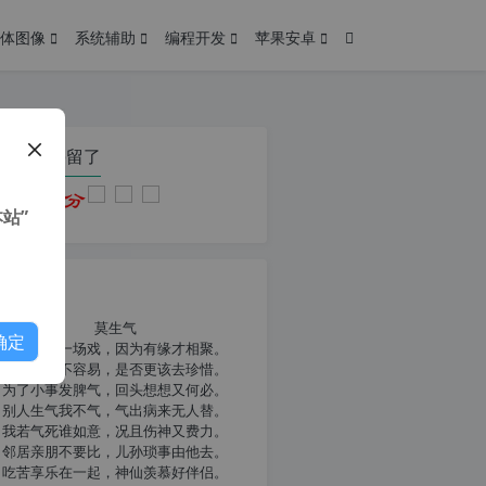
体图像
系统辅助
编程开发
苹果安卓
在本页停留了
站”
我共勉
莫生气
确定
人生就像一场戏，因为有缘才相聚。
相扶到老不容易，是否更该去珍惜。
为了小事发脾气，回头想想又何必。
别人生气我不气，气出病来无人替。
我若气死谁如意，况且伤神又费力。
邻居亲朋不要比，儿孙琐事由他去。
吃苦享乐在一起，神仙羡慕好伴侣。