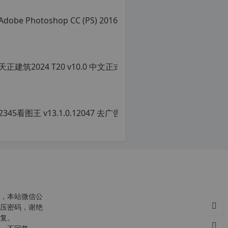
转
载
请
注
明：
转
载
自
c
n
o
r
g.
1
2
h
p.
d
e
注
意：
，本站微信公
由
压密码，谢绝
于
复。
网
站