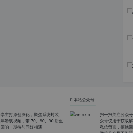
本站公众号:
分享主打原创汉化，聚焦系统封装、
扫一扫关注公众号
戏视频，带 70、80、90 后重
众号仅用于获取解
春回响，期待与同好相遇
私信留言，拒绝回