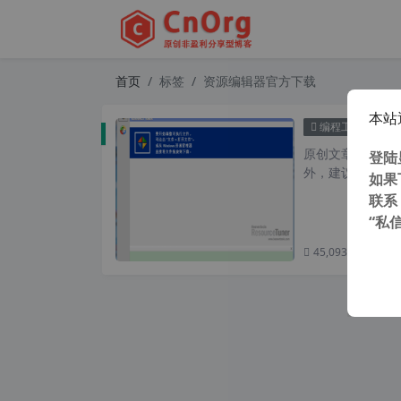
首页
标签
资源编辑器官方下载
本站
Res
编程工具
原创文章，转载请注
登陆
外，建议避开晚上的
如果
联系
“私
45,093 次浏览
次