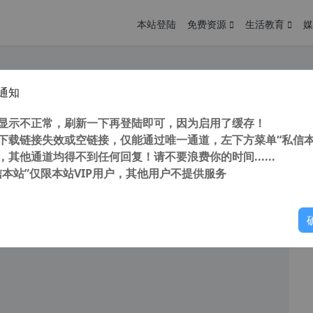
本站登陆
免费资源
生活教育
媒
通知
ource Tuner v2.22.0.442 汉化中文版 EXE资源编辑工具
您
明： 转载自 cnorg.12hp.de 注意： 由于网站空间位于国
显示不正常，刷新一下再登陆即可，因为启用了缓存！
访问高...
下载链接失效或空链接，仅能通过唯一通道，左下方菜单“私信本
，其他通道均得不到任何回复！请不要浪费你的时间......
信本站”仅限本站VIP用户，其他用户不提供服务
你
阅读
2025年10月18日