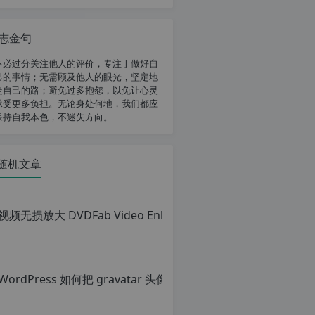
志金句
不必过分关注他人的评价，专注于做好自
己的事情；无需顾及他人的眼光，坚定地
走自己的路；避免过多抱怨，以免让心灵
承受更多负担。无论身处何地，我们都应
保持自我本色，不迷失方向。
随机文章
Wor
原
创
文
章，