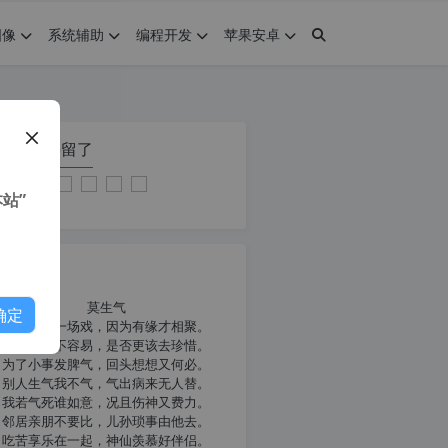
图像
系统辅助
编程开发
苹果安卓
在本页停留了
站”
我共勉
莫生气
确定
人生就像一场戏，因为有缘才相聚。
相扶到老不容易，是否更该去珍惜。
为了小事发脾气，回头想想又何必。
别人生气我不气，气出病来无人替。
我若气死谁如意，况且伤神又费力。
邻居亲朋不要比，儿孙琐事由他去。
吃苦享乐在一起，神仙羡慕好伴侣。