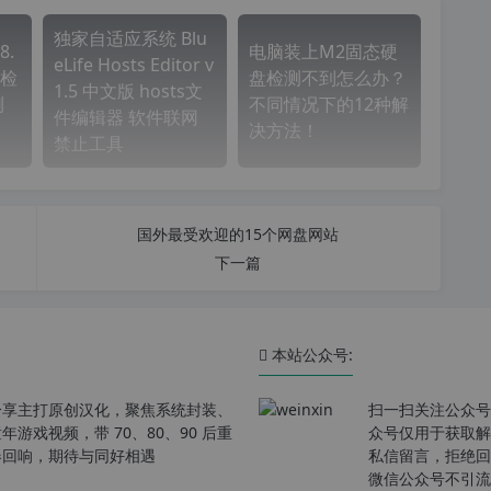
独家自适应系统 Blu
8.
电脑装上M2固态硬
eLife Hosts Editor v
盘检
盘检测不到怎么办？
1.5 中文版 hosts文
测
不同情况下的12种解
件编辑器 软件联网
决方法！
禁止工具
国外最受欢迎的15个网盘网站
下一篇
本站公众号:
分享主打原创汉化，聚焦系统封装、
扫一扫关注公众号
戏视频，带 70、80、90 后重
众号仅用于获取解
春回响，期待与同好相遇
私信留言，拒绝回
微信公众号不引流