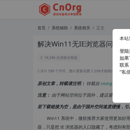
首页
系统辅助
系统相关
正文
本站
解决Win11无IE浏览器问题 找回
登陆
如果
74,346 次浏览
次阅读
联系
共计 588 个字符，预计需要花费 2 分钟才能阅读完成。
“私
原创文章，转载请注明：
转载自
cnorg.12hp.de
注意：
由于网站空间位于国外，建议避开晚上的
若下载链接为空，是由于国外空间速度缓慢，引
Win11 系统中，微软推荐大家使用更加好用的 M
器，只是把 IE 浏览器的入口隐藏了，考虑到有