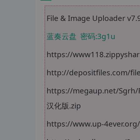
File & Image Uploader
蓝奏云盘
密码:3g1u
https://www118.zippyshar
http://depositfiles.com/f
https://megaup.net/Sgrh/
汉化版.zip
https://www.up-4ever.org