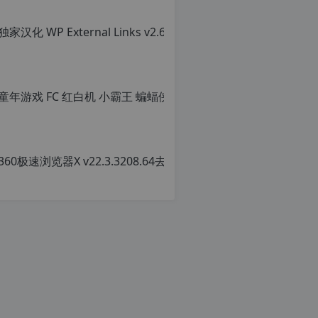
童年游戏 FC
原
创
文
章，
转
载
请
注
明：
转
载
自
c
n
o
r
g.
1