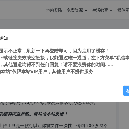
本站登陆
免费资源
生活教育
媒体
通知
oader v7.9.9汉化注册版支持百度等700
您
显示不正常，刷新一下再登陆即可，因为启用了缓存！
下载链接失效或空链接，仅能通过唯一通道，左下方菜单“私信本
，其他通道均得不到任何回复！请不要浪费你的时间......
信本站”仅限本站VIP用户，其他用户不提供服务
你
访问高峰期，以免因访问缓慢而影响你的使用体验。
发缓存问题所致。请私信本站反馈！
上传工具是一款可以让你将文件一次性上传到 700 多网络