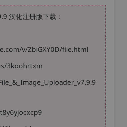
 v7.9.9 汉化注册版下载：
e.com/v/ZbiGXY0D/file.html
iles/3koohrtxm
File_&_Image_Uploader_v7.9.9
/t8y6yjocxcp9