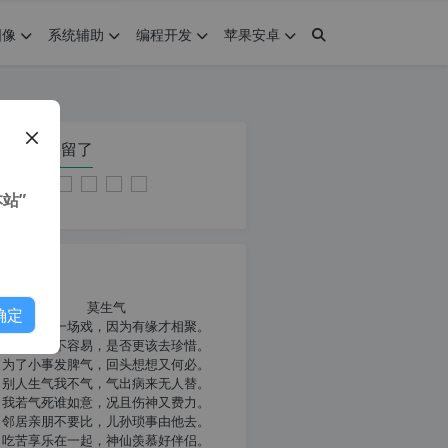
图像
系统辅助
编程开发
苹果安卓
在本页停留了
站”
我共勉
莫生气
确定
人生就像一场戏，因为有缘才相聚。
相扶到老不容易，是否更该去珍惜。
为了小事发脾气，回头想想又何必。
别人生气我不气，气出病来无人替。
我若气死谁如意，况且伤神又费力。
邻居亲朋不要比，儿孙琐事由他去。
吃苦享乐在一起，神仙羡慕好伴侣。