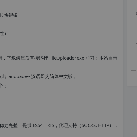
上传快得多
能性）
解压后直接运行 FileUploader.exe 即可；本站自带
anguage-- 汉语即为简体中文版；
个；
整，提供 ESS4、KIS，代理支持（SOCKS, HTTP），