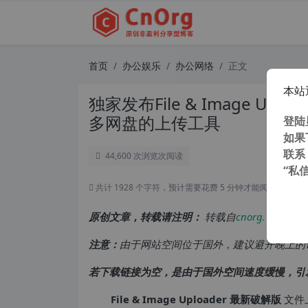
首页
办公娱乐
办公网络
正文
本站
独家发布File & Image Upl
多网盘的上传工具
登陆
如果
联系
44,600 次浏览
次阅读
“私
共计 1928 个字符，预计需要花费 5 分钟才能阅读完成。
原创文章，转载请注明：
转载自
cnorg.12hp.de
注意：
由于网站空间位于国外，建议避开晚上的
若下载链接为空，是由于国外空间速度缓慢，引
File & Image Uploader 最新破解版
文件