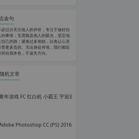
志金句
不必过分关注他人的评价，专注于做好自
己的事情；无需顾及他人的眼光，坚定地
走自己的路；避免过多抱怨，以免让心灵
承受更多负担。无论身处何地，我们都应
保持自我本色，不迷失方向。
随机文章
童年游戏
原
创
文
章，
转
载
请
注