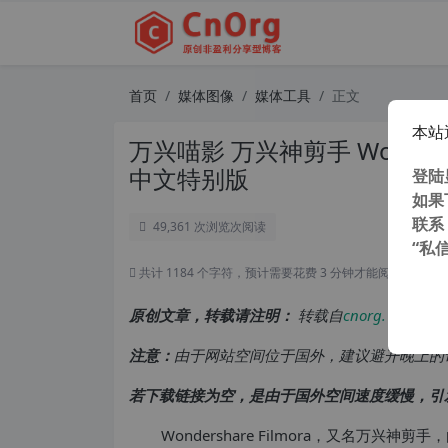
首页
媒体图像
媒体工具
正文
本站
万兴喵影 万兴神剪手 Wondershare
中文特别版
登陆
如果
联系
49,361 次浏览
次阅读
“私
共计 1184 个字符，预计需要花费 3 分钟才能阅读完成。
原创文章，转载请注明：
转载自
cnorg.12hp.de
注意：
由于网站空间位于国外，建议避开晚上的
若下载链接为空，是由于国外空间速度缓慢，引
Wondershare Filmora，又名万