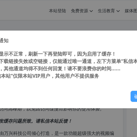
本站登陆
免费资源
生活教育
媒体
通知
 Filmora 11.7.3.814 x64 汉化
您
显示不正常，刷新一下再登陆即可，因为启用了缓存！
下载链接失效或空链接，仅能通过唯一通道，左下方菜单“私信本
，其他通道均得不到任何回复！请不要浪费你的时间......
信本站”仅限本站VIP用户，其他用户不提供服务
你
访问高峰期，以免因访问缓慢而影响你的使用体验。
发缓存问题所致。请私信本站反馈！
兴神剪手，由万兴科技公司倾心打造，是一款功能超级强大的视频编