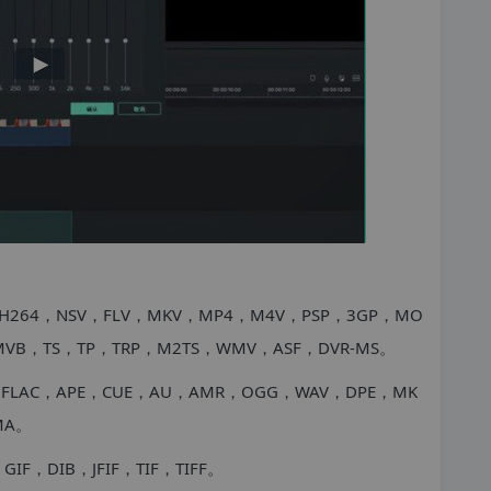
H264，NSV，FLV，MKV，MP4，M4V，PSP，3GP，MO
VB，TS，TP，TRP，M2TS，WMV，ASF，DVR-MS。
，FLAC，APE，CUE，AU，AMR，OGG，WAV，DPE，MK
MA。
F，DIB，JFIF，TIF，TIFF。