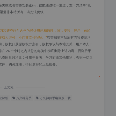
接失效或者需要安装密码，仅能通过唯一通道，左下方菜单“私
款渠道非本站所有，请勿浪费钱
学习和研究软件内含的设计思想和原理，通过安装、显示、传输
作权人许可，不向其支付报酬。”
您需知晓本站所有内容资源均
用，版权归属原版权方所有，版权争议与本站无关，用户本人下
在 24 个小时之内从您的电脑中彻底删除上述内容，否则后果
示您同意只将此文件用于参考、学习而非其他用途，否则一切后
软件，购买注册，得到更好的正版服务。
正文完
破解版
万兴神剪手
万兴神剪手电脑版下载