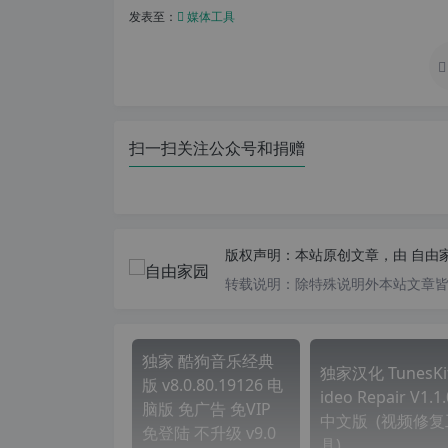
发表至：
媒体工具
扫一扫关注公众号和捐赠
版权声明：
本站原创文章，由
自由
转载说明：
除特殊说明外本站文章皆由
独家 酷狗音乐经典
独家汉化 TunesKit
版 v8.0.80.19126 电
ideo Repair V1.1.
脑版 免广告 免VIP
中文版 (视频修复
免登陆 不升级 v9.0
具)