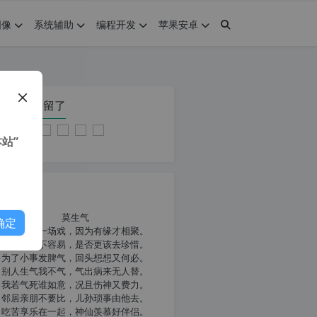
图像
系统辅助
编程开发
苹果安卓
在本页停留了
站”
我共勉
莫生气
确定
人生就像一场戏，因为有缘才相聚。
相扶到老不容易，是否更该去珍惜。
为了小事发脾气，回头想想又何必。
别人生气我不气，气出病来无人替。
我若气死谁如意，况且伤神又费力。
邻居亲朋不要比，儿孙琐事由他去。
吃苦享乐在一起，神仙羡慕好伴侣。