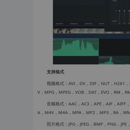
支持格式
视频格式：AVI，DV，DIF，NUT，H261，
V，MPG，MPEG，VOB，DAT，EVO，RM，RM
音频格式：AAC，AC3，APE，AIF，AIFF
A，M4V，M4A，MPA，MP2，MP3，RA，W
照片格式：JPG，JPEG，BMP，PNG，JPE，GI