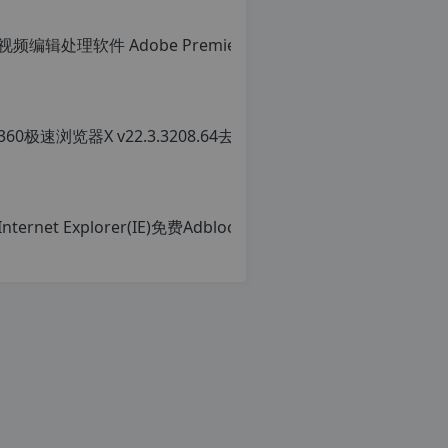
明：
转
载
自
c
n
o
r
g.
1
2
h
p.
d
e
注
意：
由
于
网
站
空
间
位
于