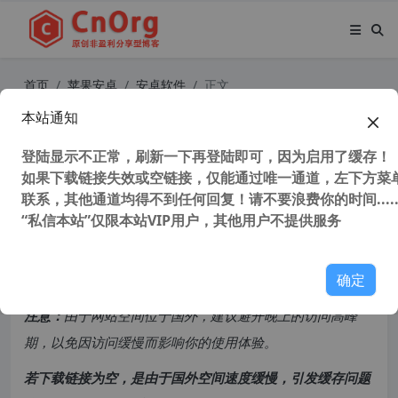
首页
苹果安卓
安卓软件
正文
本站通知
荟萃浏览器 app 手机版 v2.12.5 安卓
版 最新版 最终版
登陆显示不正常，刷新一下再登陆即可，因为启用了缓存！
如果下载链接失效或空链接，仅能通过唯一通道，左下方菜单
联系，其他通道均得不到任何回复！请不要浪费你的时间.....
47,556 次浏览
次阅读
“私信本站”仅限本站VIP用户，其他用户不提供服务
共计 997 个字符，预计需要花费 3 分钟才能阅读完成。
确定
原创文章，转载请注明：
转载自
cnorg.12hp.de
注意：
由于网站空间位于国外，建议避开晚上的访问高峰
期，以免因访问缓慢而影响你的使用体验。
若下载链接为空，是由于国外空间速度缓慢，引发缓存问题