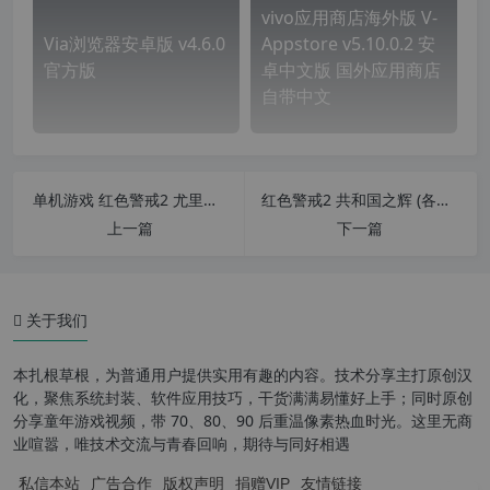
vivo应用商店海外版 V-
Via浏览器安卓版 v4.6.0
Appstore v5.10.0.2 安
官方版
卓中文版 国外应用商店
自带中文
单机游戏 红色警戒2 尤里的复仇 科技时代v3.2中文版
红色警戒2 共和国之辉 (各国平衡版)
上一篇
下一篇
软件特色
功能介绍
关于我们
软件亮点
本扎根草根，为普通用户提供实用有趣的内容。技术分享主打原创汉
小编测评
化，聚焦系统封装、软件应用技巧，干货满满易懂好上手；同时原创
分享童年游戏视频，带 70、80、90 后重温像素热血时光。这里无商
更新日志
业喧嚣，唯技术交流与青春回响，期待与同好相遇
私信本站
广告合作
版权声明
捐赠VIP
友情链接
下载地址：