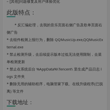
– [其他]问题修复及用户体验优化
此版特点：
* 反汇编处理，去我的音乐页面右侧广告及歌单页面右
侧广告
* 去组件检测上报行为，删除 QQMusicUp.exe,QQMusicEx
ternal.exe
* 禁止检测升级，去后续提示版本过低无法使用限制，去菜
单检测更新
* 禁止在系统后台 %AppData%\Tencent\ 里生成产品日志 l
ogs 文件夹
* 删除无用的辅助程序，电脑管家下载、在线升级程序(已脱
离) 等文件
下载地址：