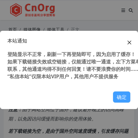
首页
媒体图像
媒体工具
正文
本站通知
QQ音乐 QQMusic v18.91.0.0 PC电
脑版 去广告优化安装版
登陆显示不正常，刷新一下再登陆即可，因为启用了缓存！
如果下载链接失效或空链接，仅能通过唯一通道，左下方菜单
联系，其他通道均得不到任何回复！请不要浪费你的时间.....
39,619 次浏览
次阅读
“私信本站”仅限本站VIP用户，其他用户不提供服务
共计 399 个字符，预计需要花费 1 分钟才能阅读完成。
确定
原创文章，转载请注明：
转载自
cnorg.12hp.de
注意：
由于网站空间位于国外，建议避开晚上的访问高峰
期，以免因访问缓慢而影响你的使用体验。
若下载链接为空，是由于国外空间速度缓慢，引发缓存问题