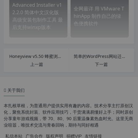
Advanced Installer v1
全网最详 用 VMware T
2.2.0 简体中文汉化版
hinApp 制作自己的绿
高级安装包制作工具 最
色便携软件
后支持winxp版本
Honeyview v5.50 蜂蜜浏览器 简单好用看图软件 真正解决 Win10可打印文档不能打印图片问题
简单的WordPress网站迁移和备份插件 Duplicator Pro v4.5.10 中文汉化版
软件功能
上一篇
下一篇
软件特色
使用说明
关于我们
2.1 打开 Visual Patch
本扎根草根，为普通用户提供实用有趣的内容。技术分享主打原创汉
2.2 录入信息
化，聚焦系统封装、软件应用技巧，干货满满易懂好上手；同时原创
分享童年游戏视频，带 70、80、90 后重温像素热血时光。这里无商
2.3 增加版本
业喧嚣，唯技术交流与青春回响，期待与同好相遇
私信本站
广告合作
版权声明
捐赠VIP
友情链接
2.6 创建完成