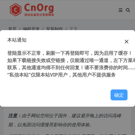
首页
编程开发
安装制作
正文
本站通知
独家汉化 Visual Patch v3.8.1 最强补
丁制作工具 汉化特别版 替代winpatc
登陆显示不正常，刷新一下再登陆即可，因为启用了缓存！
如果下载链接失效或空链接，仅能通过唯一通道，左下方菜单
h的软件
联系，其他通道均得不到任何回复！请不要浪费你的时间.....
“私信本站”仅限本站VIP用户，其他用户不提供服务
53,120 次浏览
次阅读
共计 2361 个字符，预计需要花费 6 分钟才能阅读完成。
确定
原创文章，转载请注明：
转载自
cnorg.12hp.de
注意：
由于网站空间位于国外，建议避开晚上的访问高峰
期，以免因访问缓慢而影响你的使用体验。