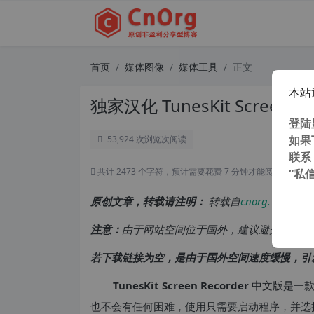
首页
媒体图像
媒体工具
正文
本站
独家汉化 TunesKit Screen 
登陆
如果
53,924 次浏览
次阅读
联系
共计 2473 个字符，预计需要花费 7 分钟才能阅读完成。
“私
原创文章，转载请注明：
转载自
cnorg.12hp.de
注意：
由于网站空间位于国外，建议避开晚上的
若下载链接为空，是由于国外空间速度缓慢，引
TunesKit Screen Recorder
中文版是一
也不会有任何困难，使用只需要启动程序，并选