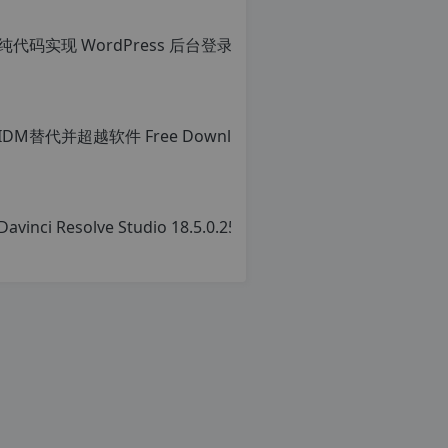
c
n
o
r
g.
1
2
h
p.
d
e