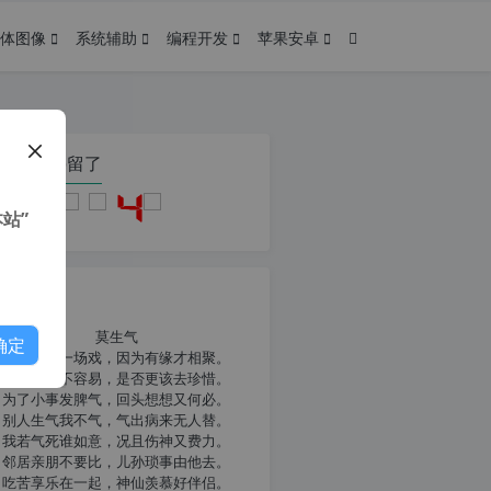
体图像
系统辅助
编程开发
苹果安卓
在本页停留了
站”
我共勉
莫生气
确定
人生就像一场戏，因为有缘才相聚。
相扶到老不容易，是否更该去珍惜。
为了小事发脾气，回头想想又何必。
别人生气我不气，气出病来无人替。
我若气死谁如意，况且伤神又费力。
邻居亲朋不要比，儿孙琐事由他去。
吃苦享乐在一起，神仙羡慕好伴侣。