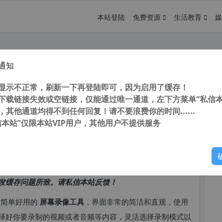
本站登陆
免费资源
生活教育
媒
通知
Recorder v2.4.0 中文版 屏幕录制工具
您
显示不正常，刷新一下再登陆即可，因为启用了缓存！
下载链接失效或空链接，仅能通过唯一通道，左下方菜单“私信本
，其他通道均得不到任何回复！请不要浪费你的时间......
信本站”仅限本站VIP用户，其他用户不提供服务
你
访问高峰期，以免因访问缓慢而影响你的使用体验。
发缓存问题所致。请私信本站反馈！
款简单好用的
屏幕录像工具
，界面非常的简洁和直观，使用
择好你要录制的视频或者音频等内容，灵活选择录制模式以