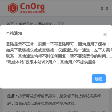
首页
编程开发
网站相关
正文
本站通知
独家汉化 Blumentals WeBuilder 20
25 v18.2.0.265 中文版 Web代码编辑
登陆显示不正常，刷新一下再登陆即可，因为启用了缓存！
如果下载链接失效或空链接，仅能通过唯一通道，左下方菜单
器 网页编辑器
联系，其他通道均得不到任何回复！请不要浪费你的时间.....
“私信本站”仅限本站VIP用户，其他用户不提供服务
41,696 次浏览
次阅读
共计 1554 个字符，预计需要花费 4 分钟才能阅读完成。
确定
原创文章，转载请注明：
转载自
cnorg.12hp.de
注意：
由于网站空间位于国外，建议避开晚上的访问高峰
期，以免因访问缓慢而影响你的使用体验。