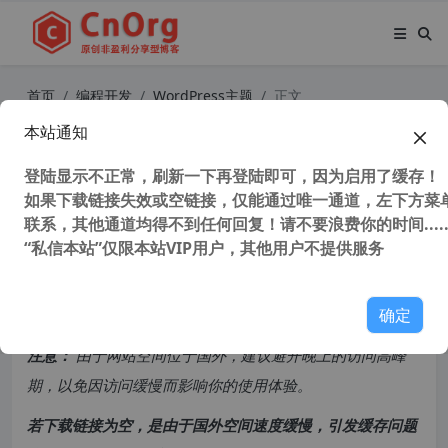
首页
编程开发
WordPress主题
正文
本站通知
WordPress 开启 PHP 脚本缓存 —O
PCache
登陆显示不正常，刷新一下再登陆即可，因为启用了缓存！
如果下载链接失效或空链接，仅能通过唯一通道，左下方菜单
联系，其他通道均得不到任何回复！请不要浪费你的时间.....
29,008 次浏览
次阅读
“私信本站”仅限本站VIP用户，其他用户不提供服务
共计 1038 个字符，预计需要花费 3 分钟才能阅读完成。
确定
原创文章，转载请注明：
转载自
cnorg.12hp.de
注意：
由于网站空间位于国外，建议避开晚上的访问高峰
期，以免因访问缓慢而影响你的使用体验。
若下载链接为空，是由于国外空间速度缓慢，引发缓存问题