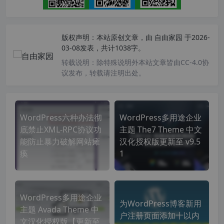
版权声明：
本站原创文章，由
自由家园
于2026-
03-08发表，共计1038字。
转载说明：
除特殊说明外本站文章皆由CC-4.0协
议发布，转载请注明出处。
WordPress六种办法彻
WordPress多用途企业
底禁止XML-RPC协议功
主题 The7 Theme 中文
能防止暴力破解网站瘫
汉化授权版更新至 v9.5
痪
1
WordPress多用途企业
为WordPress博客新用
主题 Avada Theme 中
户注册页面添加十以内
文汉化授权版【更新至