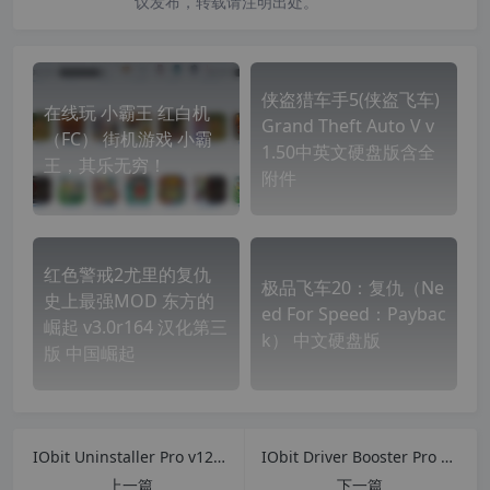
议发布，转载请注明出处。
侠盗猎车手5(侠盗飞车)
在线玩 小霸王 红白机
Grand Theft Auto V v
（FC） 街机游戏 小霸
1.50中英文硬盘版含全
王，其乐无穷！
附件
红色警戒2尤里的复仇
极品飞车20：复仇（Ne
史上最强MOD 东方的
ed For Speed：Paybac
崛起 v3.0r164 汉化第三
k） 中文硬盘版
版 中国崛起
IObit Uninstaller Pro v12.4.0.9 专业卸载工具 简体中文版
IObit Driver Booster Pro 10.5.0.139 驱动管理 驱动更新工具
上一篇
下一篇