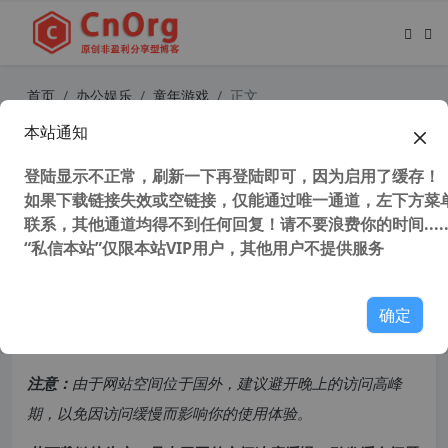
首页
办公娱乐
童年游戏
正文
本站通知
红色警戒2 尤里的复仇Mod 心灵终结
v3.3.6火星鼠汉化中文心语家园整合
登陆显示不正常，刷新一下再登陆即可，因为启用了缓存！
如果下载链接失效或空链接，仅能通过唯一通道，左下方菜单
版
联系，其他通道均得不到任何回复！请不要浪费你的时间.....
“私信本站”仅限本站VIP用户，其他用户不提供服务
121,575 次浏览
次阅读
共计 2188 个字符，预计需要花费 6 分钟才能阅读完成。
确定
原创文章，转载请注明：
转载自
cnorg.12hp.de
注意：
由于网站空间位于国外，建议避开晚上的访问高峰
期，以免因访问缓慢而影响你的使用体验。