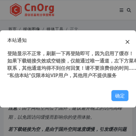
首页
媒体图像
媒体工具
正文
本站通知
批量修改视频MD5软件v1.0百部视频
仅需3秒
登陆显示不正常，刷新一下再登陆即可，因为启用了缓存！
如果下载链接失效或空链接，仅能通过唯一通道，左下方菜单
联系，其他通道均得不到任何回复！请不要浪费你的时间.....
45,061 次浏览
次阅读
“私信本站”仅限本站VIP用户，其他用户不提供服务
共计 561 个字符，预计需要花费 2 分钟才能阅读完成。
确定
原创文章，转载请注明：
转载自
cnorg.12hp.de
注意：
由于网站空间位于国外，建议避开晚上的访问高峰
期，以免因访问缓慢而影响你的使用体验。
若下载链接为空，是由于国外空间速度缓慢，引发缓存问题