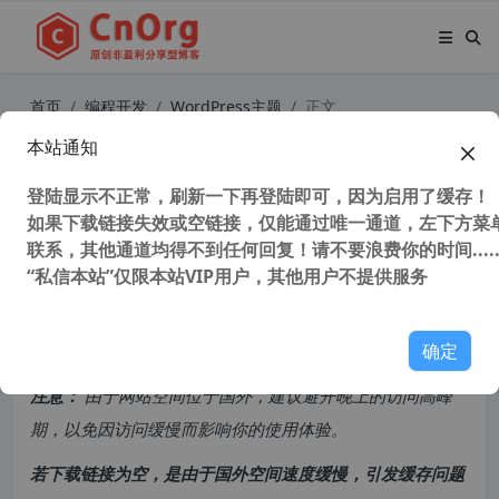
首页
编程开发
WordPress主题
正文
本站通知
WordPress六种办法彻底禁止XML-R
PC协议功能防止暴力破解网站瘫痪
登陆显示不正常，刷新一下再登陆即可，因为启用了缓存！
如果下载链接失效或空链接，仅能通过唯一通道，左下方菜单
联系，其他通道均得不到任何回复！请不要浪费你的时间.....
52,626 次浏览
次阅读
“私信本站”仅限本站VIP用户，其他用户不提供服务
共计 1295 个字符，预计需要花费 4 分钟才能阅读完成。
确定
原创文章，转载请注明：
转载自
cnorg.12hp.de
注意：
由于网站空间位于国外，建议避开晚上的访问高峰
期，以免因访问缓慢而影响你的使用体验。
若下载链接为空，是由于国外空间速度缓慢，引发缓存问题