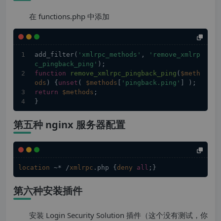
在 functions.php 中添加
add_filter(
'xmlrpc_methods'
, 
'remove_xmlrp
c_pingback_ping'
);
function
remove_xmlrpc_pingback_ping
(
$meth
ods
) 
{
unset
( 
$methods
[
'pingback.ping'
] );
return
$methods
;
}
第五种 nginx 服务器配置
location
 ~* /
xmlrpc
.php
 {
deny
all
;}
第六种安装插件
安装 Login Security Solution 插件（这个没有测试，你