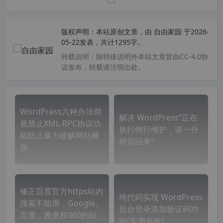
版权声明：
本站原创文章，由
自由家园
于2026-
05-22发表，共计1295字。
转载说明：
除特殊说明外本站文章皆由CC-4.0协
议发布，转载请注明出处。
WordPress六种办法彻
解决 WordPress“正在
底禁止XML-RPC协议功
执行例行维护，请一分
能防止暴力破解网站瘫
钟后回来”
痪
修正百度官方https站内
纯代码实现 WordPress
搜索不能用，Google、
后台登录添加验证码功
百度、雅虎和360的站
能(实测有效)