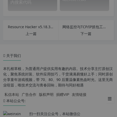
内搜索代码
第一种是屏蔽 XML-RPC (pingb
ack) 的功能
Resource Hacker v5.18.360 汉化中文版 exe资源编辑器
网络监控与TCP/IP抓包工具 Smartsniff v2.29 中文汉化版
第二种方法就是通过.htaccess
上一篇
下一篇
屏蔽 xmlrpc.php 文件的访问
第三种同样的是修改.htaccess
文件加跳转
关于我们
第四种阻止 pingback 端口
本扎根草根，为普通用户提供实用有趣的内容。技术分享主打原创汉
第五种 nginx 服务器配置
化，聚焦系统封装、软件应用技巧，干货满满易懂好上手；同时原创
分享童年游戏视频，带 70、80、90 后重温像素热血时光。这里无商
第六种安装插件
业喧嚣，唯技术交流与青春回响，期待与同好相遇
私信本站
广告合作
版权声明
捐赠VIP
友情链接
小结
本站公众号:
扫一扫关注公众号，本站微信公