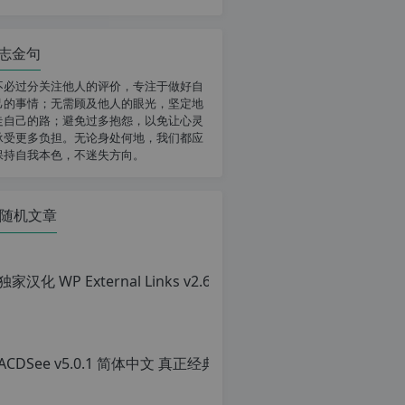
志金句
不必过分关注他人的评价，专注于做好自
己的事情；无需顾及他人的眼光，坚定地
走自己的路；避免过多抱怨，以免让心灵
承受更多负担。无论身处何地，我们都应
保持自我本色，不迷失方向。
随机文章
ACD
原
创
文