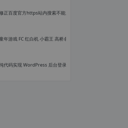
章，
转
载
请
注
明：
转
载
自
c
n
o
r
g.
1
2
h
p.
d
e
c
注
意：
由
r
于
g
网
c