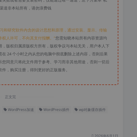
接失效或者需要安装密码，仅能通过唯一通道，左下方菜单“私
款渠道非本站所有，请勿浪费钱
学习和研究软件内含的设计思想和原理，通过安装、显示、传输
作权人许可，不向其支付报酬。”
您需知晓本站所有内容资源均
用，版权归属原版权方所有，版权争议与本站无关，用户本人下
在 24 个小时之内从您的电脑中彻底删除上述内容，否则后果
示您同意只将此文件用于参考、学习而非其他用途，否则一切后
软件，购买注册，得到更好的正版服务。
正文完
WordPress加速
WordPress插件
wp对象缓存插件
2026年6月1日