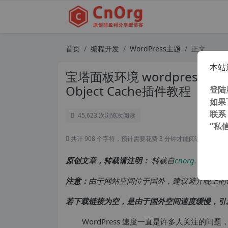
首页
编程开发
WordPress主题
正文
本站
宝塔面板环境 wordpress 网站
Object Cache插件教程
登陆
如果
联系
45,623 次浏览
次阅读
“私
共计 908 个字符，预计需要花费 3 分钟才能阅读完成。
原创文章，转载请注明：
转载自
cnorg.12hp.de
注意：
由于网站空间位于国外，建议避开晚上的
若下载链接为空，是由于国外空间速度缓慢，引
WordPress 速度一直是许多人关注的