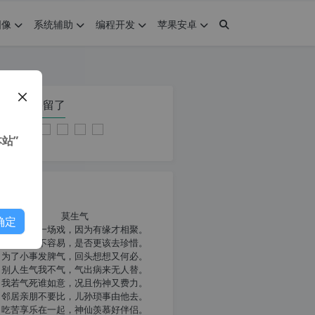
图像
系统辅助
编程开发
苹果安卓
在本页停留了
站”
我共勉
莫生气
确定
人生就像一场戏，因为有缘才相聚。
相扶到老不容易，是否更该去珍惜。
为了小事发脾气，回头想想又何必。
别人生气我不气，气出病来无人替。
我若气死谁如意，况且伤神又费力。
邻居亲朋不要比，儿孙琐事由他去。
吃苦享乐在一起，神仙羡慕好伴侣。