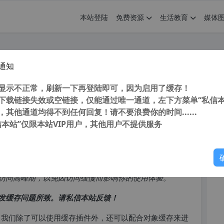
本站登陆
免费资源
生活教育
媒体
通知
安装开启 Redis 缓存 及安装Redis
您
显示不正常，刷新一下再登陆即可，因为启用了缓存！
下载链接失效或空链接，仅能通过唯一通道，左下方菜单“私信本
，其他通道均得不到任何回复！请不要浪费你的时间......
信本站”仅限本站VIP用户，其他用户不提供服务
你
访问高峰期，以免因访问缓慢而影响你的使用体验。
发缓存问题所致。请私信本站反馈！
问题，我们除了可以使用缓存插件外，还可以配合对象缓存来进