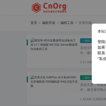
首页
编程开发
编程工具
文章列表
本站
最简单
编程工具
登陆
如果
原创文章，转载请注
联系
外，建议避开晚上
“私
61,300 次浏览
次
完美汉
编程工具
原创文章，转载请注
外，建议避开晚上
46,806 次浏览
次