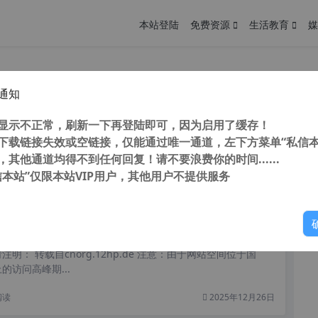
本站登陆
免费资源
生活教育
媒
通知
 MSSQL数据库自动备份工具 v1.1 便捷版 MS SQL Server数据库自动备份工具
您
显示不正常，刷新一下再登陆即可，因为启用了缓存！
下载链接失效或空链接，仅能通过唯一通道，左下方菜单“私信本
明： 转载自cnorg.12hp.de 注意：由于网站空间位于国
，其他通道均得不到任何回复！请不要浪费你的时间......
的访问高峰期...
信本站”仅限本站VIP用户，其他用户不提供服务
阅读
2026年1月7日
你
化 EditPlus v6.0 Build 660 文本编辑器 代码编辑器 64位汉化中文版
明： 转载自cnorg.12hp.de 注意：由于网站空间位于国
的访问高峰期...
阅读
2025年12月26日