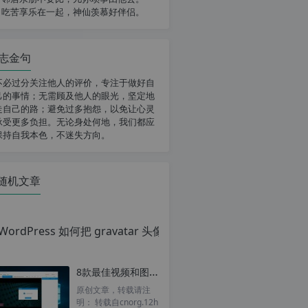
吃苦享乐在一起，神仙羡慕好伴侣。
志金句
不必过分关注他人的评价，专注于做好自
己的事情；无需顾及他人的眼光，坚定地
走自己的路；避免过多抱怨，以免让心灵
承受更多负担。无论身处何地，我们都应
保持自我本色，不迷失方向。
随机文章
Wor
原
创
文
章，
8款最佳视频和图片水印Logo去除软件
转
载
原创文章，转载请注
请
明： 转载自cnorg.12h