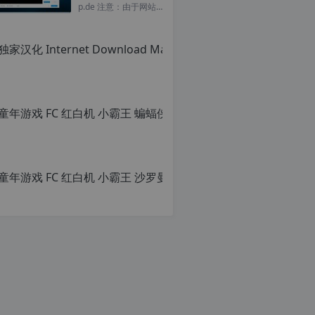
注
p.de 注意：由于网站
明：
空间位于国外，建议避
转
开晚上的访问高峰期...
载
自
c
n
o
r
g.
1
2
童年游戏 F
h
p.
原
d
创
e
文
注
章，
意：
转
由
载
于
请
网
注
站
明：
空
转
间
载
位
自