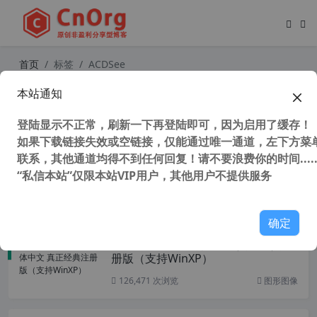
首页
标签
ACDSee
本站通知
ACDSee 2022 旗舰精简版 ACDSee P
hoto Studio 2022 v15.0.0.2853 中文
登陆显示不正常，刷新一下再登陆即可，因为启用了缓存！
旗舰破解版
如果下载链接失效或空链接，仅能通过唯一通道，左下方菜单
联系，其他通道均得不到任何回复！请不要浪费你的时间.....
“私信本站”仅限本站VIP用户，其他用户不提供服务
44,854 次浏览
图形图像
确定
ACDSee v5.0.1 简体中文 真正经典注
册版（支持WinXP）
126,471 次浏览
图形图像