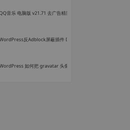
QQ音乐 电脑版 v
原
创
文
章，
转
载
请
c
注
n
明：
Wor
o
转
r
载
原
g.
自
创
1
c
文
2
n
章，
h
o
转
p.
r
载
d
g.
请
e
1
注
2
明：
h
转
p.
载
d
自
e
c