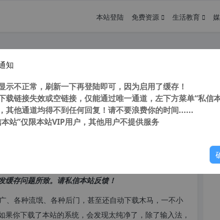
本站登陆
免费资源
生活教育
媒
通知
工具箱 v2.5 无广告绿色纯净版
您
显示不正常，刷新一下再登陆即可，因为启用了缓存！
下载链接失效或空链接，仅能通过唯一通道，左下方菜单“私信本
，其他通道均得不到任何回复！请不要浪费你的时间......
信本站”仅限本站VIP用户，其他用户不提供服务
你
访问高峰期，以免因访问缓慢而影响你的使用体验。
发缓存问题所致。请私信本站反馈！
广、各种流氓、各种后门，甚至还自动下载木马，一不小
如果你下载了本站的系统，会发现太纯净了，除了输入法，