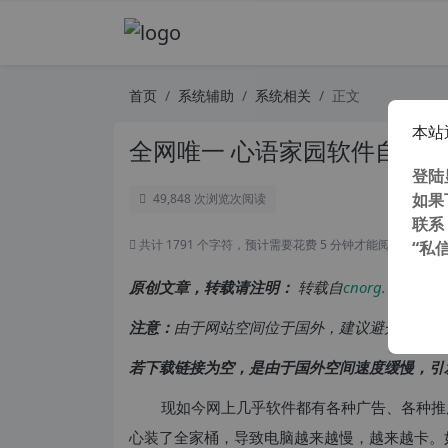
首页
系统辅助
系统相关
正文
本站
全网唯一 心语家园软件自选安装
登陆
如果
49,848 次浏览
次阅读
联系
共计 1791 个字符，预计需要花费 5 分钟才能阅读完成。
“私
原创文章，转载请注明：
转载自
cnorg.12hp.de
注意：
由于网站空间位于国外，建议避开晚上的
若下载链接为空，是由于国外空间速度缓慢，引
现如今网上几乎软件都有各种广告、各种推
心装了全家桶，导致电脑越来越慢，越来越卡。