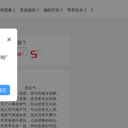
体图像
系统辅助
编程开发
苹果安卓
在本页停留了
站”
我共勉
莫生气
确定
人生就像一场戏，因为有缘才相聚。
相扶到老不容易，是否更该去珍惜。
为了小事发脾气，回头想想又何必。
别人生气我不气，气出病来无人替。
我若气死谁如意，况且伤神又费力。
邻居亲朋不要比，儿孙琐事由他去。
吃苦享乐在一起，神仙羡慕好伴侣。