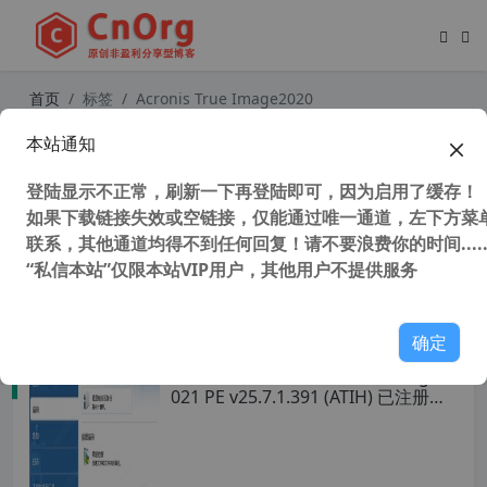
首页
标签
Acronis True Image2020
本站通知
Acronis True Image 2014-2023 PE
版 Acronis Cyber Protect Home O
登陆显示不正常，刷新一下再登陆即可，因为启用了缓存！
ffice (系统备份恢复软件) 32/64位
如果下载链接失效或空链接，仅能通过唯一通道，左下方菜单
联系，其他通道均得不到任何回复！请不要浪费你的时间.....
“私信本站”仅限本站VIP用户，其他用户不提供服务
48,918 次浏览
系统相关
确定
备份还原神器 Acronis True Image 2
021 PE v25.7.1.391 (ATIH) 已注册单
文件版 (32/64位) 最后版本