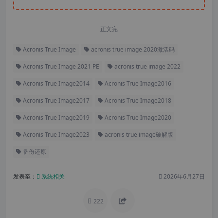
正文完
Acronis True Image
acronis true image 2020激活码
Acronis True Image 2021 PE
acronis true image 2022
Acronis True Image2014
Acronis True Image2016
Acronis True Image2017
Acronis True Image2018
Acronis True Image2019
Acronis True Image2020
Acronis True Image2023
acronis true image破解版
备份还原
发表至：
系统相关
2026年6月27日
222