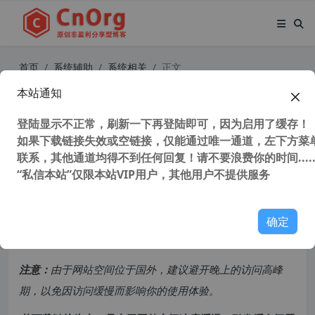
首页
系统辅助
系统相关
正文
本站通知
Acronis True Image 2014-2023 PE
版 Acronis Cyber Protect Home Off
登陆显示不正常，刷新一下再登陆即可，因为启用了缓存！
如果下载链接失效或空链接，仅能通过唯一通道，左下方菜单
ice (系统备份恢复软件) 32/64位
联系，其他通道均得不到任何回复！请不要浪费你的时间.....
“私信本站”仅限本站VIP用户，其他用户不提供服务
48,918 次浏览
次阅读
共计 1683 个字符，预计需要花费 5 分钟才能阅读完成。
确定
原创文章，转载请注明：
转载自
cnorg.12hp.de
注意：
由于网站空间位于国外，建议避开晚上的访问高峰
期，以免因访问缓慢而影响你的使用体验。