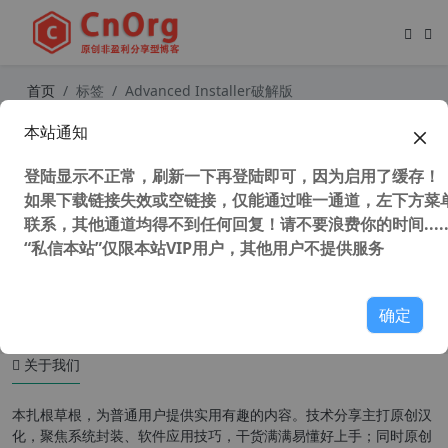
首页
标签
Advanced Installer破解版
本站通知
全网唯一 真正汉化 Advanced Install
er v23.4 中文直装开发版 安装包制作
登陆显示不正常，刷新一下再登陆即可，因为启用了缓存！
工具 简单好用MSI反编译工具（附使
用教程）
如果下载链接失效或空链接，仅能通过唯一通道，左下方菜单
联系，其他通道均得不到任何回复！请不要浪费你的时间.....
“私信本站”仅限本站VIP用户，其他用户不提供服务
5,963 次浏览
编程工具
确定
关于我们
本扎根草根，为普通用户提供实用有趣的内容。技术分享主打原创汉
化，聚焦系统封装、软件应用技巧，干货满满易懂好上手；同时原创