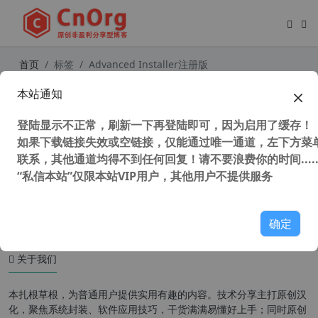
首页
标签
Advanced Installer注册版
本站通知
全网唯一 真正汉化 Advanced Install
er v23.4 中文直装开发版 安装包制作
登陆显示不正常，刷新一下再登陆即可，因为启用了缓存！
工具 简单好用MSI反编译工具（附使
用教程）
如果下载链接失效或空链接，仅能通过唯一通道，左下方菜单
联系，其他通道均得不到任何回复！请不要浪费你的时间.....
“私信本站”仅限本站VIP用户，其他用户不提供服务
5,963 次浏览
编程工具
确定
关于我们
本扎根草根，为普通用户提供实用有趣的内容。技术分享主打原创汉
化，聚焦系统封装、软件应用技巧，干货满满易懂好上手；同时原创