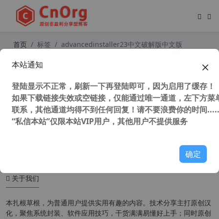
首页
标签
advancedinstaller23中文破解版中文版
本站通知
全网唯一 真正汉化 Advanced Install
er v23.4 中文直装开发版 安装包制作
登陆显示不正常，刷新一下再登陆即可，因为启用了缓存！
工具 简单好用MSI反编译工具（附使
用教程）
如果下载链接失效或空链接，仅能通过唯一通道，左下方菜单
联系，其他通道均得不到任何回复！请不要浪费你的时间.....
“私信本站”仅限本站VIP用户，其他用户不提供服务
5,963 次浏览
编程工具
确定
关于我们
本扎根草根，为普通用户提供实用有趣的内容。技术分享主打原创汉
化，聚焦系统封装、软件应用技巧，干货满满易懂好上手；同时原创