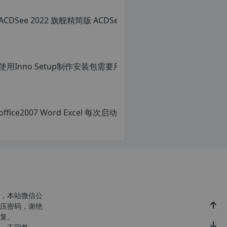
使用Inno Setu
原
创
文
章，
office
转
载
原
请
创
注
文
明：
章，
转
转
载
载
自
请
c
注
n
明：
o
转
，本站微信公
r
载
压密码，谢绝
g.
自
复。
1
c