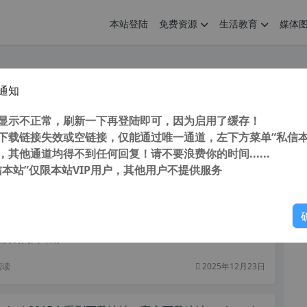
本站登陆
免费资源
生活教育
媒体
通知
筑2024 T20 v10.0 中文正式注册版 64位 支持 AutoCAD2024
您
明： 转载自cnorg.12hp.de 注意：由于网站空间位于国
显示不正常，刷新一下再登陆即可，因为启用了缓存！
的访问高峰期...
下载链接失效或空链接，仅能通过唯一通道，左下方菜单“私信本
，其他通道均得不到任何回复！请不要浪费你的时间......
阅读
2026年7月13日
信本站”仅限本站VIP用户，其他用户不提供服务
你
toCAD2015“珊瑚の海”32/64位精简优化版
明： 转载自cnorg.12hp.de 注意：由于网站空间位于国
的访问高峰期...
阅读
2025年12月23日