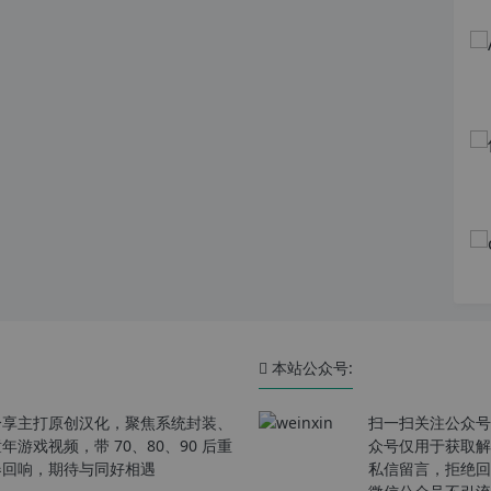
本站公众号:
分享主打原创汉化，聚焦系统封装、
扫一扫关注公众号
戏视频，带 70、80、90 后重
众号仅用于获取解
春回响，期待与同好相遇
私信留言，拒绝回