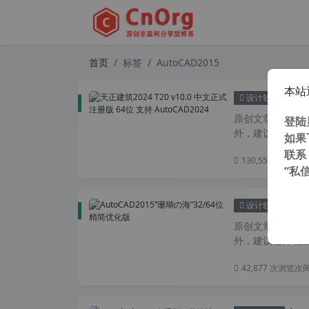
首页
标签
AutoCAD2015
本站
天正建
设计软件
原创文章，转载请注
登陆
外，建议避开晚上
如果
联系
130,557 次浏览
次
“私
Au
设计软件
原创文章，转载请注
外，建议避开晚上
42,877 次浏览
次