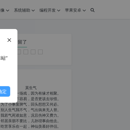
图像
系统辅助
编程开发
苹果安卓
在本页停留了
站”
我共勉
莫生气
确定
人生就像一场戏，因为有缘才相聚。
相扶到老不容易，是否更该去珍惜。
为了小事发脾气，回头想想又何必。
别人生气我不气，气出病来无人替。
我若气死谁如意，况且伤神又费力。
邻居亲朋不要比，儿孙琐事由他去。
吃苦享乐在一起，神仙羡慕好伴侣。