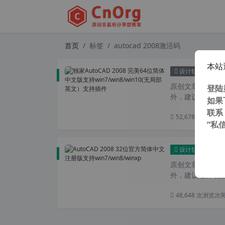
首页
标签
autocad 2008激活码
本站
独家Au
设计软件
原创文章，转载请注
登陆
外，建议避开晚上
如果
联系
52,678 次浏览
次
“私
Aut
设计软件
原创文章，转载请注
外，建议避开晚上
48,648 次浏览
次