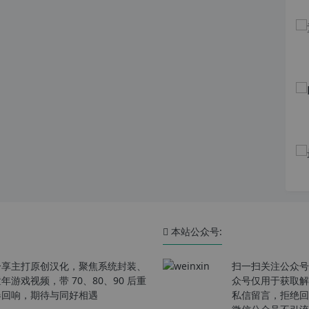
本站公众号:
分享主打原创汉化，聚焦系统封装、
扫一扫关注公众号
戏视频，带 70、80、90 后重
众号仅用于获取解
春回响，期待与同好相遇
私信留言，拒绝回