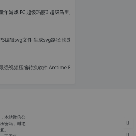
童年游戏 FC
转
载
原
自
创
c
文
n
章，
PS编辑sv
o
转
r
载
原
g.
请
创
1
注
文
2
明：
章，
h
转
转
p.
载
载
d
自
请
e
c
注
注
n
明：
意：
o
转
由
r
载
于
g.
自
网
1
c
站
2
n
空
h
o
，本站微信公
间
p.
r
压密码，谢绝
位
d
g.
复。
于
e
1
国