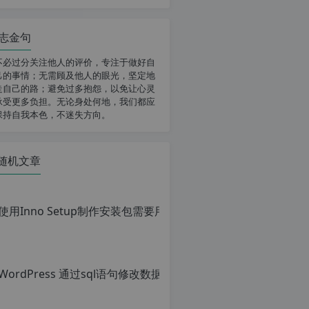
志金句
不必过分关注他人的评价，专注于做好自
己的事情；无需顾及他人的眼光，坚定地
走自己的路；避免过多抱怨，以免让心灵
承受更多负担。无论身处何地，我们都应
保持自我本色，不迷失方向。
随机文章
使用Inno Setu
原
创
文
章，
转
载
请
注
明：