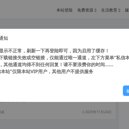
本站登陆
免费资源
生活教育
媒
通知
toCAD 2008 完美64位简体中文版支持win7/win8/win10(无局部英文）支持插件
您
明： 转载自cnorg.12hp.de 注意：由于网站空间位于国
显示不正常，刷新一下再登陆即可，因为启用了缓存！
的访问高峰期...
下载链接失效或空链接，仅能通过唯一通道，左下方菜单“私信本
，其他通道均得不到任何回复！请不要浪费你的时间......
阅读
2025年11月25日
信本站”仅限本站VIP用户，其他用户不提供服务
你
oCAD 2008 32位官方简体中文注册版支持win7/win8/winxp
明： 转载自cnorg.12hp.de 注意：由于网站空间位于国
的访问高峰期...
阅读
2025年11月24日