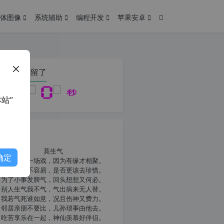
体图像
系统辅助
编程开发
苹果安卓
在本页停留了
站”
我共勉
莫生气
确定
人生就像一场戏，因为有缘才相聚。
相扶到老不容易，是否更该去珍惜。
为了小事发脾气，回头想想又何必。
别人生气我不气，气出病来无人替。
我若气死谁如意，况且伤神又费力。
邻居亲朋不要比，儿孙琐事由他去。
吃苦享乐在一起，神仙羡慕好伴侣。