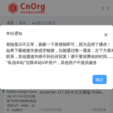
首页
标签
avif是什么格式
本站通知
PS替代软件 PhotoMind v1.0.4.0 UW
P版 最强图片编辑器和图片制作 完美
登陆显示不正常，刷新一下再登陆即可，因为启用了缓存！
替代PhotoShop 支持avif 、webp、
PSD格式
如果下载链接失效或空链接，仅能通过唯一通道，左下方菜单
联系，其他通道均得不到任何回复！请不要浪费你的时间.....
“私信本站”仅限本站VIP用户，其他用户不提供服务
129,527 次浏览
UWP应用
确定
最强图像转换工具 Pixillion Image C
onverter v11.54 中文注册版 Pixillion
图像转换器 支持avif、webp、psd、
svg格式
54,090 次浏览
图形图像