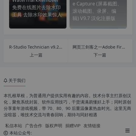
WatermarkRemover
e Capture (屏幕截图、
免费在线图片去除水印
滚动截图、录屏、编
工具 去除水印效果惊人
辑) V9.7 汉化注册版
R-Studio Technician v9.2.191153 (数据恢复软件) 中文汉化特别版
网页三剑客之一Adobe Fireworks CS6 经典中文终结版最后支持xp版本
上一篇
下一篇
关于我们
本扎根草根，为普通用户提供实用有趣的内容。技术分享主打原创汉
化，聚焦系统封装、软件应用技巧，干货满满易懂好上手；同时原创
功能特色
分享童年游戏视频，带 70、80、90 后重温像素热血时光。这里无商
业喧嚣，唯技术交流与青春回响，期待与同好相遇
Pixillion Image Converter 软
私信本站
广告合作
版权声明
捐赠VIP
友情链接
件亮点：
本站公众号: