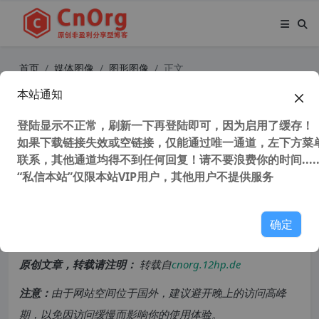
首页
媒体图像
图形图像
正文
本站通知
最强图像转换工具 Pixillion Image C
onverter v11.54 中文注册版 Pixillio
登陆显示不正常，刷新一下再登陆即可，因为启用了缓存！
如果下载链接失效或空链接，仅能通过唯一通道，左下方菜单
n图像转换器 支持avif、webp、ps
联系，其他通道均得不到任何回复！请不要浪费你的时间.....
d、svg格式
“私信本站”仅限本站VIP用户，其他用户不提供服务
54,090 次浏览
次阅读
确定
共计 1343 个字符，预计需要花费 4 分钟才能阅读完成。
原创文章，转载请注明：
转载自
cnorg.12hp.de
注意：
由于网站空间位于国外，建议避开晚上的访问高峰
期，以免因访问缓慢而影响你的使用体验。