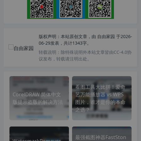
版权声明：
本站原创文章，由
自由家园
于2026-
06-29发表，共计1343字。
转载说明：
除特殊说明外本站文章皆由CC-4.0协
议发布，转载请注明出处。
看图工具大比拼！爱奇
CorelDRAW 简体中文
艺万能播放器 vs WPS
版提示盗版的解决方法
图片，谁才是你的本命
之选？
最强截图神器FastSton