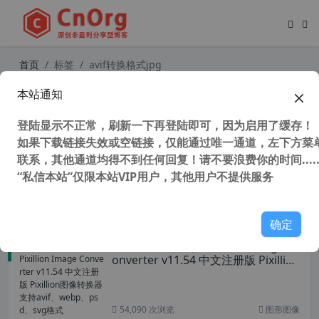
首页
标签
avif转换格式jpg
本站通知
PS替代软件 PhotoMind v1.0.4.0 UW
P版 最强图片编辑器和图片制作 完美
登陆显示不正常，刷新一下再登陆即可，因为启用了缓存！
替代PhotoShop 支持avif 、webp、
PSD格式
如果下载链接失效或空链接，仅能通过唯一通道，左下方菜单
联系，其他通道均得不到任何回复！请不要浪费你的时间.....
“私信本站”仅限本站VIP用户，其他用户不提供服务
129,527 次浏览
UWP应用
确定
最强图像转换工具 Pixillion Image C
onverter v11.54 中文注册版 Pixillion
图像转换器 支持avif、webp、psd、
svg格式
54,090 次浏览
图形图像