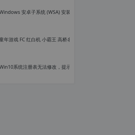
Win
原
创
文
章，
转
载
请
c
注
明：
转
r
载
g
自
c
n
o
p
r
g.
1
c
2
h
p.
r
d
g
e