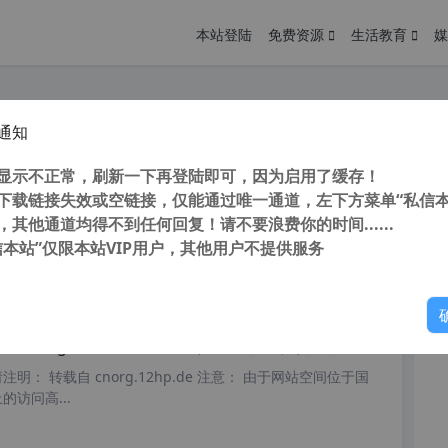
本站登陆
免费资源
生活教育
媒
通知
s True Image 2014-2023 PE版 Acronis Cyber Protect Home Office (系统备份恢复软件) 32/64位
您
明： 转载自 cnorg.12hp.de 注意： 由于网站空间位于国
显示不正常，刷新一下再登陆即可，因为启用了缓存！
访问高...
下载链接失效或空链接，仅能通过唯一通道，左下方菜单“私信本
，其他通道均得不到任何回复！请不要浪费你的时间......
信本站”仅限本站VIP用户，其他用户不提供服务
你
阅读
2026年6月27日
rive Image v7.1 Build 7107 (磁盘备份工具) 附激活教程+注册机
明： 转载自 cnorg.12hp.de 注意： 由于网站空间位于国
访问高...