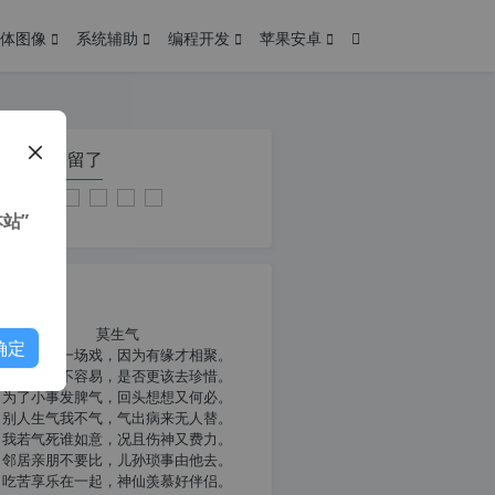
体图像
系统辅助
编程开发
苹果安卓
在本页停留了
站”
我共勉
莫生气
确定
人生就像一场戏，因为有缘才相聚。
相扶到老不容易，是否更该去珍惜。
为了小事发脾气，回头想想又何必。
别人生气我不气，气出病来无人替。
我若气死谁如意，况且伤神又费力。
邻居亲朋不要比，儿孙琐事由他去。
吃苦享乐在一起，神仙羡慕好伴侣。