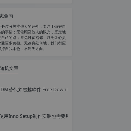
志金句
不必过分关注他人的评价，专注于做好自
己的事情；无需顾及他人的眼光，坚定地
走自己的路；避免过多抱怨，以免让心灵
承受更多负担。无论身处何地，我们都应
保持自我本色，不迷失方向。
随机文章
使用Inno Setu
原
创
文
章，