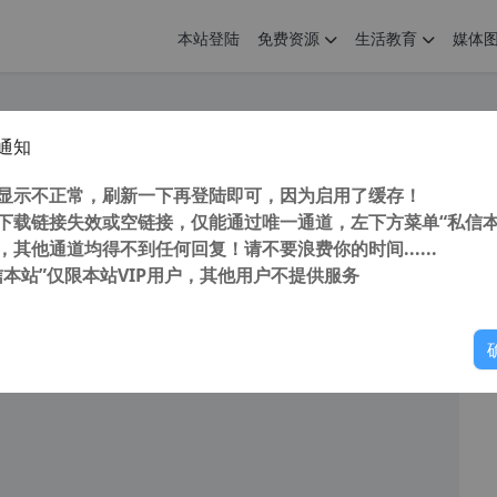
本站登陆
免费资源
生活教育
媒体
通知
b - 免费AI自动抠图工具 最高4096×4096分辨率 本地离线处理 无需上传图片 去背景 换背景 抠图
您
明： 转载自cnorg.12hp.de 注意：由于网站空间位于国
显示不正常，刷新一下再登陆即可，因为启用了缓存！
的访问高峰期...
下载链接失效或空链接，仅能通过唯一通道，左下方菜单“私信本
，其他通道均得不到任何回复！请不要浪费你的时间......
信本站”仅限本站VIP用户，其他用户不提供服务
你
阅读
2026年2月12日