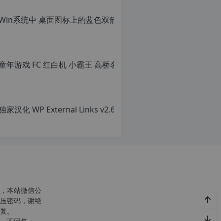
Win系统
转
载
原
请
创
注
文
明：
章，
转
转
载
载
自
请
c
注
n
明：
o
转
r
载
g.
自
1
c
2
n
h
o
p.
r
d
g.
e
1
c
注
2
意：
h
，本站微信公
由
p.
r
压密码，谢绝
于
d
g
复。
网
e
站