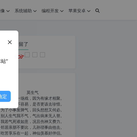
图像
系统辅助
编程开发
苹果安卓
在本页停留了
站”
我共勉
莫生气
确定
人生就像一场戏，因为有缘才相聚。
相扶到老不容易，是否更该去珍惜。
为了小事发脾气，回头想想又何必。
别人生气我不气，气出病来无人替。
我若气死谁如意，况且伤神又费力。
邻居亲朋不要比，儿孙琐事由他去。
吃苦享乐在一起，神仙羡慕好伴侣。