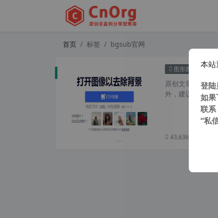
首页
标签
bgsub官网
本站
BgSu
图形图像
原创文章，转载请注
登陆
外，建议避开晚上
如果
联系
“私
43,636 次浏览
次