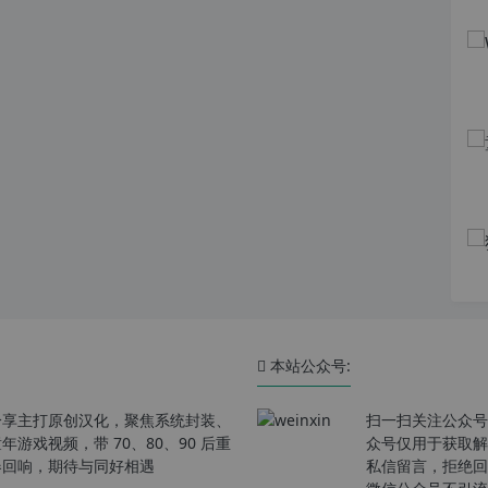
本站公众号:
分享主打原创汉化，聚焦系统封装、
扫一扫关注公众号
戏视频，带 70、80、90 后重
众号仅用于获取解
春回响，期待与同好相遇
私信留言，拒绝回