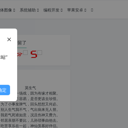
体图像
系统辅助
编程开发
苹果安卓
在本页停留了
站”
我共勉
莫生气
确定
人生就像一场戏，因为有缘才相聚。
相扶到老不容易，是否更该去珍惜。
为了小事发脾气，回头想想又何必。
别人生气我不气，气出病来无人替。
我若气死谁如意，况且伤神又费力。
邻居亲朋不要比，儿孙琐事由他去。
吃苦享乐在一起，神仙羡慕好伴侣。