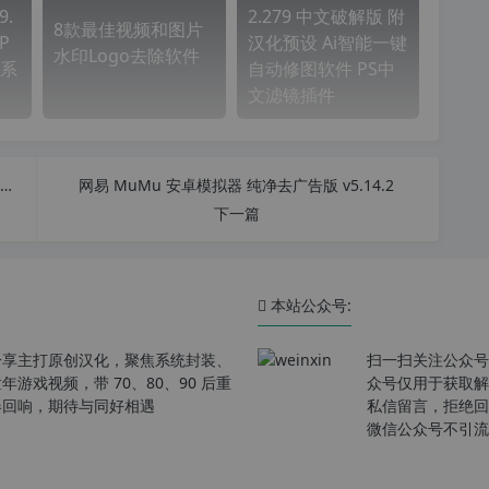
9.
2.279 中文破解版 附
8款最佳视频和图片
P
汉化预设 Ai智能一键
水印Logo去除软件
系
自动修图软件 PS中
文滤镜插件
AutoIt3 v3.3.16.1 汉化增强版 软件静默安装制作工具 独家添加 Au3Record 傻瓜式录制工具
网易 MuMu 安卓模拟器 纯净去广告版 v5.14.2
下一篇
本站公众号:
分享主打原创汉化，聚焦系统封装、
扫一扫关注公众号
戏视频，带 70、80、90 后重
众号仅用于获取解
春回响，期待与同好相遇
私信留言，拒绝回
微信公众号不引流