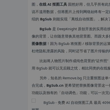
图，
在线 AI 抠图工具
固然好用，但几乎所有此
说不滥用数据，但将图片上传到网络始终有一定
绍的
BgSub
则能实现「离线自动抠图」，解决
BgSub
是 DeepKnight 原创开发的实
像的背景，让你随意替换其他背景图。而跟大多
图像数据
！因为 BgSub 将抠图 / 移除背
杜绝隐私泄露的风险，同时还节省了图片传输的
比如将人物照片制作成纯色背景的“证件照
用 BgSub 就可以无后顾之忧，相比同类的在
另外，知名的 Remove.bg 只注重抠图这
合完成，
BgSub.cn
更希望把替换图像背景这一
功能以及独有的「自动调色」功能，可以一次完