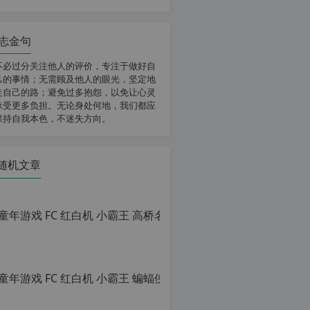
志金句
不必过分关注他人的评价，专注于做好自
己的事情；无需顾及他人的眼光，坚定地
走自己的路；避免过多抱怨，以免让心灵
承受更多负担。无论身处何地，我们都应
保持自我本色，不迷失方向。
随机文章
童年游戏 FC
原
创
文