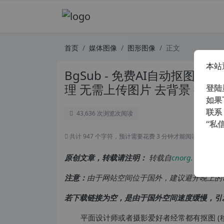
首页
媒体图像
图形图像
正文
本站
BgSub - 免费AI自动抠图工具
理 无需上传图片 去背景 换背
登陆
如果
联系
43,636 次浏览
次阅读
“私
共计 947 个字符，预计需要花费 3 分钟才能阅读完成。
原创文章，转载请注明：
转载自
cnorg.12hp.de
注意：
由于网站空间位于国外，建议避开晚上的
若下载链接为空，是由于国外空间速度缓慢，引
平面设计师或者摄影爱好者经常都有抠图 (移除