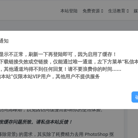
本站登陆
免费资源
生活教育
媒
通知
 最高4096×4096分辨率 本地离线处
您
景 抠图
显示不正常，刷新一下再登陆即可，因为启用了缓存！
下载链接失效或空链接，仅能通过唯一通道，左下方菜单“私信本
，其他通道均得不到任何回复！请不要浪费你的时间......
信本站”仅限本站VIP用户，其他用户不提供服务
你
访问高峰期，以免因访问缓慢而影响你的使用体验。
发缓存问题所致。请私信本站反馈！
背景) 的需求，其实除了耗费精力去用 PhotoShop 抠