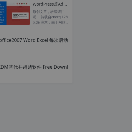
章，
WordPress反Adblock屏蔽插件 DeBlocker – Anti AdBlock v3.1.6汉化版
转
载
原创文章，转载请注
请
明： 转载自cnorg.12h
c
注
p.de 注意：由于网站
明：
空间位于国外，建议避
office
转
开晚上的访问高峰期...
r
载
原
g
自
创
c
文
n
章，
o
转
p
r
载
g.
请
1
注
2
明：
h
转
p.
载
d
自
e
c
注
n
意：
o
由
r
于
g.
网
1