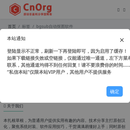
首页
标签
bgsub自动抠图软件
本站通知
BgSub - 免费AI自动抠图工具 最高40
96×4096分辨率 本地离线处理 无需上
登陆显示不正常，刷新一下再登陆即可，因为启用了缓存！
传图片 去背景 换背景 抠图
如果下载链接失效或空链接，仅能通过唯一通道，左下方菜单
联系，其他通道均得不到任何回复！请不要浪费你的时间.....
“私信本站”仅限本站VIP用户，其他用户不提供服务
43,636 次浏览
图形图像
确定
关于我们
本扎根草根，为普通用户提供实用有趣的内容。技术分享主打原创汉
化，聚焦系统封装、软件应用技巧，干货满满易懂好上手；同时原创