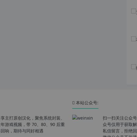
本站公众号:
分享主打原创汉化，聚焦系统封装、
扫一扫关注公众号
戏视频，带 70、80、90 后重
众号仅用于获取解
春回响，期待与同好相遇
私信留言，拒绝回