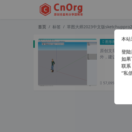
首页
标签
草图大师2023中文版sketchuppro
本站
草图大师
图形图像
原创文章，转载请注
登陆
外，建议避开晚上的
如果
联系
“私
57,095 次浏览
次