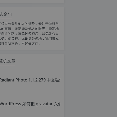
志金句
不必过分关注他人的评价，专注于做好自
己的事情；无需顾及他人的眼光，坚定地
走自己的路；避免过多抱怨，以免让心灵
承受更多负担。无论身处何地，我们都应
保持自我本色，不迷失方向。
随机文章
Wor
原
创
文
章，