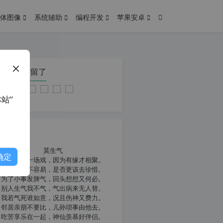
体图像
系统辅助
编程开发
苹果安卓
在本页停留了
站”
我共勉
莫生气
确定
人生就像一场戏，因为有缘才相聚。
相扶到老不容易，是否更该去珍惜。
为了小事发脾气，回头想想又何必。
别人生气我不气，气出病来无人替。
我若气死谁如意，况且伤神又费力。
邻居亲朋不要比，儿孙琐事由他去。
吃苦享乐在一起，神仙羡慕好伴侣。