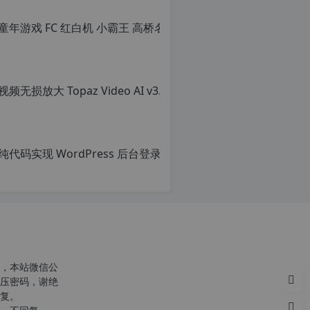
转
载
请
注
明：
转
载
自
c
n
o
r
g.
1
c
2
h
p.
r
d
g
e
注
意：
，本站微信公
由
p
压密码，谢绝
于
复。
网
c
站