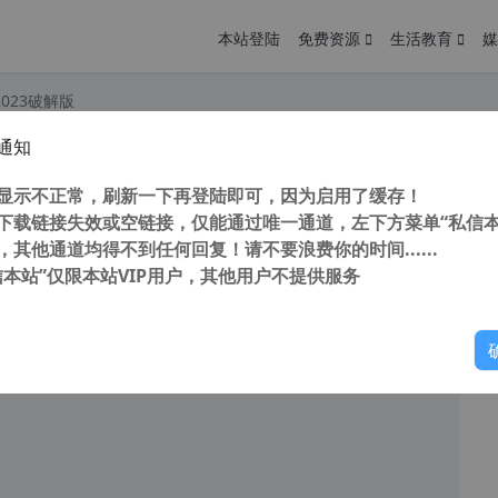
本站登陆
免费资源
生活教育
媒
2023破解版
通知
 SketchUp Pro 2023 v23.1.319 中文版64位 独家直装补丁 附安装教程
您
明： 转载自 cnorg.12hp.de 注意： 由于网站空间位于国
显示不正常，刷新一下再登陆即可，因为启用了缓存！
访问高...
下载链接失效或空链接，仅能通过唯一通道，左下方菜单“私信本
，其他通道均得不到任何回复！请不要浪费你的时间......
信本站”仅限本站VIP用户，其他用户不提供服务
你
阅读
2026年5月24日