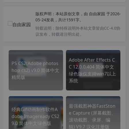
版权声明：
本站原创文章，由
自由家园
于2026-
05-24发表，共计1591字。
转载说明：
除特殊说明外本站文章皆由CC-4.0协
议发布，转载请注明出处。
Adobe After Effects C
PS CS2(Adobe photos
C 12.0.0.404 简体中文
hop cs2) v9.0 简体中文
绿色版仅支持win7以上
精简版
系统
最强截图神器FastSton
经典Gif动画制作软件A
e Capture (屏幕截图、
dobe Imageready CS2
滚动截图、录屏、编
9.0 简体中文绿色版
辑) V9.7 汉化注册版