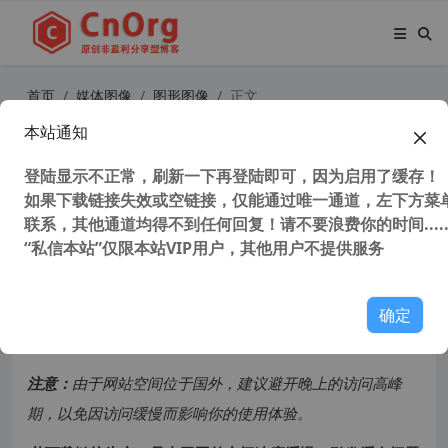
首页
媒体图像
图形图像
正文
本站通知
草图大师 SketchUp Pro 2023 v23.1.
319 中文版64位 独家直装补丁 附安
登陆显示不正常，刷新一下再登陆即可，因为启用了缓存！
如果下载链接失效或空链接，仅能通过唯一通道，左下方菜单
装教程
联系，其他通道均得不到任何回复！请不要浪费你的时间.....
“私信本站”仅限本站VIP用户，其他用户不提供服务
57,095 次浏览
次阅读
共计 1591 个字符，预计需要花费 4 分钟才能阅读完成。
确定
原创文章，转载请注明：
转载自
cnorg.12hp.de
注意：
由于网站空间位于国外，建议避开晚上的访问高峰
期，以免因访问缓慢而影响你的使用体验。