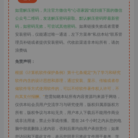
如需解压密码，关注官方微信号“心语家园“或扫描下面的微信
公众号二维码，发送解压密码获取。默认解压密码即最新密
码，如密码无效，可尝试其他密码。
如果链接失效或者需要
安装密码，仅能通过唯一通道，左下方菜单“私信本站”联系管
理员补链或者提供安装密码。代收款渠道非本站所有，请勿
浪费钱
免责声明：
根据《计算机软件保护条例》第十七条规定“为了学习和研究
软件内含的设计思想和原理，通过安装、显示、传输或者存
储软件等方式使用软件的，可以不经软件著作权人许可，不
向其支付报酬。”
您需知晓本站所有内容资源均来源于网络，
仅供本站会员用户交流学习与研究使用，版权归属原版权方
所有，版权争议与本站无关，用户本人下载后不能用作商业
或非法用途，禁止分享或传播。需在 24 个小时之内从您的电
脑中彻底删除上述内容，否则后果均由用户承担责任；如果
您访问和下载此文件，表示您同意只将此文件用于参考、学