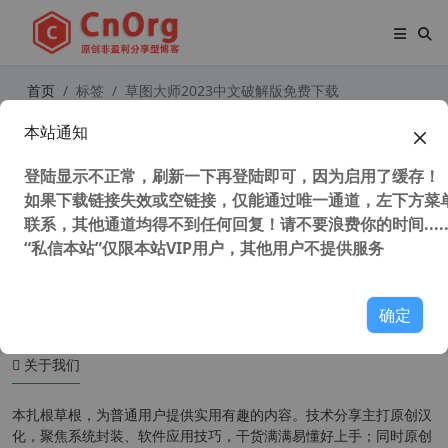
首页
标签
草图大师2023中文破解版免费下载
本站通知
草图大师 SketchUp Pro 2023 v23.1.
319 中文版64位 独家直装补丁 附安
登陆显示不正常，刷新一下再登陆即可，因为启用了缓存！
装教程
如果下载链接失效或空链接，仅能通过唯一通道，左下方菜单
联系，其他通道均得不到任何回复！请不要浪费你的时间.....
“私信本站”仅限本站VIP用户，其他用户不提供服务
57,095 次浏览
图形图像
确定
关于我们
本扎根草根，为普通用户提供实用有趣的内容。技术分享主打原创汉
化，聚焦系统封装、软件应用技巧，干货满满易懂好上手；同时原创