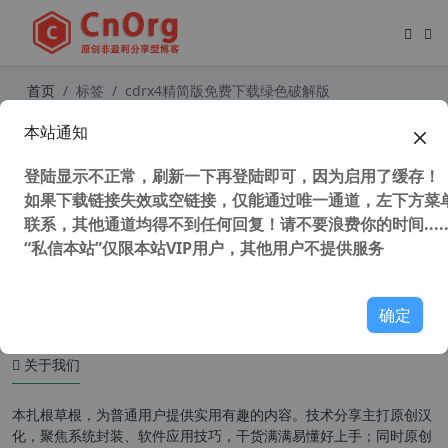
首页
标签
cdrx4精简版免费下载绿色破解版
本站通知
CorelDRAW Graphics Suite X4 v14.
0.0.701 SP2中文增强版 永不过期 打
登陆显示不正常，刷新一下再登陆即可，因为启用了缓存！
开加速 修复菜单 修正颜色 去更新 附
教程
如果下载链接失效或空链接，仅能通过唯一通道，左下方菜单
联系，其他通道均得不到任何回复！请不要浪费你的时间.....
“私信本站”仅限本站VIP用户，其他用户不提供服务
6,621 次浏览
设计软件
确定
关于我们
本扎根草根，为普通用户提供实用有趣的内容。技术分享主打原创汉
化，聚焦系统封装、软件应用技巧，干货满满易懂好上手；同时原创