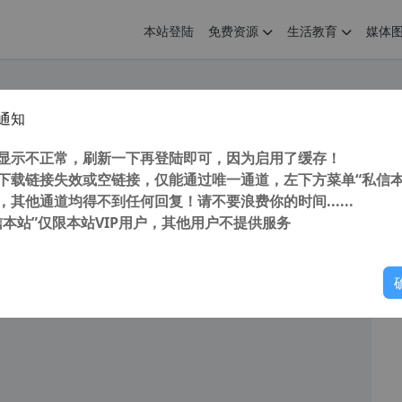
本站登陆
免费资源
生活教育
媒体
通知
DRAW Graphics Suite X4 v14.0.0.701 SP2中文增强版 永不过期 打开加速 修复菜单 修正颜色 去更新 附教程
您
明： 转载自 cnorg.12hp.de 注意： 由于网站空间位于国
显示不正常，刷新一下再登陆即可，因为启用了缓存！
访问高...
下载链接失效或空链接，仅能通过唯一通道，左下方菜单“私信本
，其他通道均得不到任何回复！请不要浪费你的时间......
信本站”仅限本站VIP用户，其他用户不提供服务
你
读
2025年12月3日