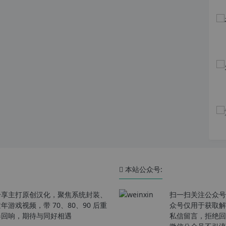
本站公众号:
分享主打原创汉化，聚焦系统封装、
扫一扫关注公众号
戏视频，带 70、80、90 后重
众号仅用于获取解
春回响，期待与同好相遇
私信留言，拒绝回