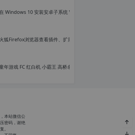
转
载
自
c
n
火狐Firef
o
r
原
g.
创
1
文
2
章，
h
转
p.
载
d
请
e
注
注
明：
意：
转
由
载
于
自
网
c
站
n
空
o
，本站微信公
间
r
压密码，谢绝
位
g.
复。
于
1
c
国