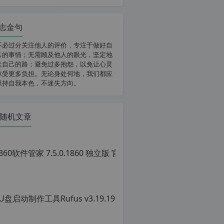
志金句
不必过分关注他人的评价，专注于做好自
己的事情；无需顾及他人的眼光，坚定地
走自己的路；避免过多抱怨，以免让心灵
承受更多负担。无论身处何地，我们都应
保持自我本色，不迷失方向。
随机文章
360软
原
创
文
章，
转
载
请
注
明：