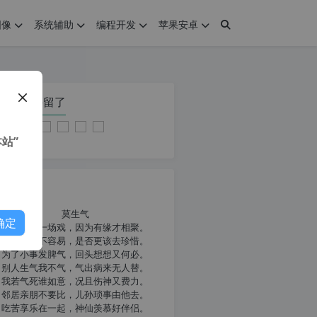
图像
系统辅助
编程开发
苹果安卓
在本页停留了
站”
我共勉
莫生气
确定
人生就像一场戏，因为有缘才相聚。
相扶到老不容易，是否更该去珍惜。
为了小事发脾气，回头想想又何必。
别人生气我不气，气出病来无人替。
我若气死谁如意，况且伤神又费力。
邻居亲朋不要比，儿孙琐事由他去。
吃苦享乐在一起，神仙羡慕好伴侣。