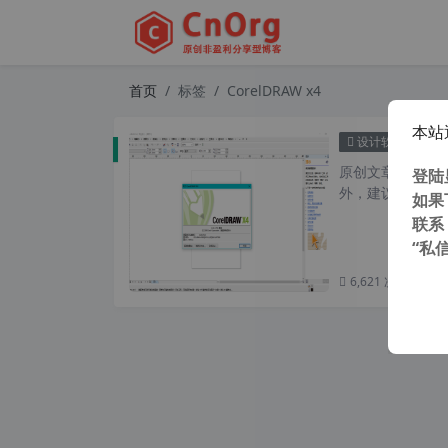
首页
标签
CorelDRAW x4
本站
Corel
设计软件
原创文章，转载请注
登陆
外，建议避开晚上的
如果
联系
“私
6,621 次浏览
次阅