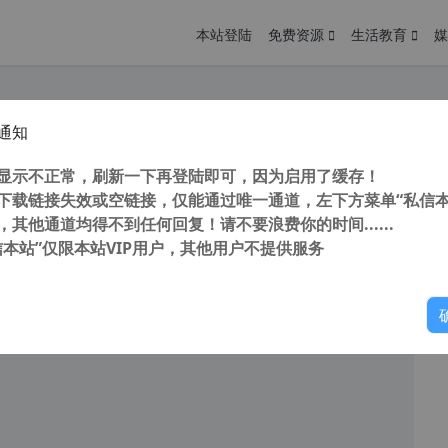
本站登陆
免费资源
生活教育
媒
通知
 Drill Enterprise v5.3.826.0 32/64位 数据恢复软件 支持win7及更高
您
明： 转载自 cnorg.12hp.de 注意： 由于网站空间位于国
显示不正常，刷新一下再登陆即可，因为启用了缓存！
访问高...
下载链接失效或空链接，仅能通过唯一通道，左下方菜单“私信本
，其他通道均得不到任何回复！请不要浪费你的时间......
信本站”仅限本站VIP用户，其他用户不提供服务
你
阅读
2026年6月11日