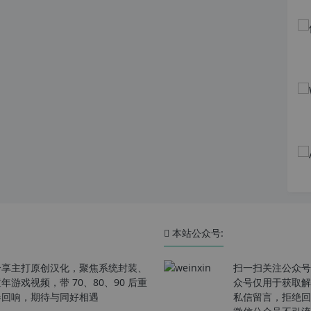
本站公众号:
分享主打原创汉化，聚焦系统封装、
扫一扫关注公众号
戏视频，带 70、80、90 后重
众号仅用于获取解
春回响，期待与同好相遇
私信留言，拒绝回