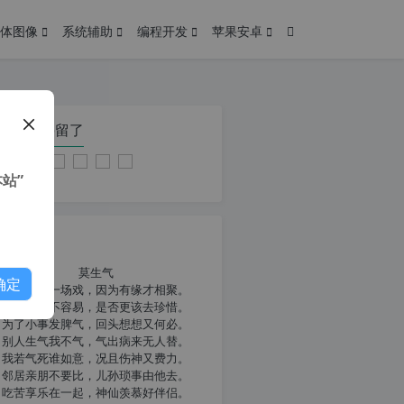
体图像
系统辅助
编程开发
苹果安卓
在本页停留了
站”
我共勉
莫生气
确定
人生就像一场戏，因为有缘才相聚。
相扶到老不容易，是否更该去珍惜。
为了小事发脾气，回头想想又何必。
别人生气我不气，气出病来无人替。
我若气死谁如意，况且伤神又费力。
邻居亲朋不要比，儿孙琐事由他去。
吃苦享乐在一起，神仙羡慕好伴侣。