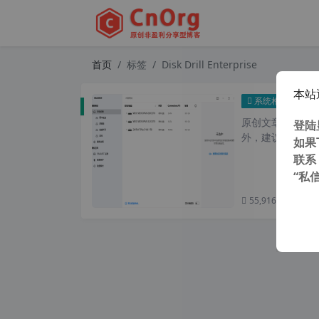
首页
标签
Disk Drill Enterprise
本站
Disk
系统相关
原创文章，转载请注
登陆
外，建议避开晚上的
如果
联系
“私
55,916 次浏览
次