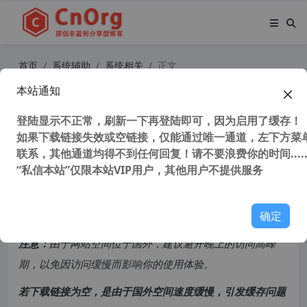
首页
系统辅助
系统相关
正文
本站通知
Disk Drill Enterprise v5.3.826.0 32/
64位 数据恢复软件 支持win7及更高
登陆显示不正常，刷新一下再登陆即可，因为启用了缓存！
如果下载链接失效或空链接，仅能通过唯一通道，左下方菜单
联系，其他通道均得不到任何回复！请不要浪费你的时间.....
55,916 次浏览
次阅读
“私信本站”仅限本站VIP用户，其他用户不提供服务
共计 1083 个字符，预计需要花费 3 分钟才能阅读完成。
确定
原创文章，转载请注明：
转载自
cnorg.12hp.de
注意：
由于网站空间位于国外，建议避开晚上的访问高峰
期，以免因访问缓慢而影响你的使用体验。
若下载链接为空，是由于国外空间速度缓慢，引发缓存问题