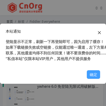
首页
标签
Fiddler Everywhere
本站通知
独家汉化 万能抓包神器 Fiddler Ever
ywhere 5.17.0 免登陆无限制破解版
登陆显示不正常，刷新一下再登陆即可，因为启用了缓存！
与IDA配合可以破解所有需要连网程
序 抓包让你为所欲为
如果下载链接失效或空链接，仅能通过唯一通道，左下方菜单
联系，其他通道均得不到任何回复！请不要浪费你的时间.....
“私信本站”仅限本站VIP用户，其他用户不提供服务
44,359 次浏览
办公网络
确定
独家汉化 万能抓包神器 Fiddler Ever
ywhere 6.0 免登陆无限试用破解版
与IDA配合可以破解所有需要连网程
序 抓包让你为所欲为