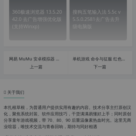
360极速浏览器 13.5.20
搜狗五笔输入法 5.5c v
42.0 去广告增强优化版
5.5.0.2581去广告去升
(支持Winxp)
级电脑版
网易 MuMu 安卓模拟器 纯净去广告版 v5.14.2
单机游戏 命令与征服 红色警戒2 Red Alert 2在线网页版
上一篇
下一篇
关于我们
开启 HTTPS 抓包功能
本扎根草根，为普通用户提供实用有趣的内容。技术分享主打原创汉
抓取 HTTP/HTTPS 数据
化，聚焦系统封装、软件应用技巧，干货满满易懂好上手；同时原创
分享童年游戏视频，带 70、80、90 后重温像素热血时光。这里无商
Fiddler 的工作原理
业喧嚣，唯技术交流与青春回响，期待与同好相遇