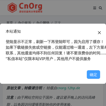
首页
办公娱乐
办公网络
正文
本站通知
独家汉化 万能抓包神器 Fiddler Ever
ywhere 5.17.0 免登陆无限制破解版
登陆显示不正常，刷新一下再登陆即可，因为启用了缓存！
如果下载链接失效或空链接，仅能通过唯一通道，左下方菜单
与IDA配合可以破解所有需要连网程
联系，其他通道均得不到任何回复！请不要浪费你的时间.....
序 抓包让你为所欲为
“私信本站”仅限本站VIP用户，其他用户不提供服务
44,359 次浏览
次阅读
确定
共计 2097 个字符，预计需要花费 6 分钟才能阅读完成。
原创文章，转载请注明：
转载自
cnorg.12hp.de
注意：
由于网站空间位于国外，建议避开晚上的访问高峰
期，以免因访问缓慢而影响你的使用体验。