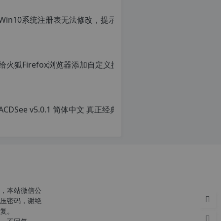
转
载
请
注
明：
给火狐Fi
转
载
原
自
创
c
文
n
章，
ACD
o
转
r
载
原
g.
请
创
1
注
文
2
明：
章，
h
转
转
p.
载
载
d
自
请
e
c
注
注
n
明：
意：
o
转
，本站微信公
由
r
载
压密码，谢绝
于
g.
自
复。
网
1
c
站