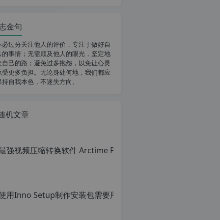
志金句
不必过分关注他人的评价，专注于做好自
己的事情；无需顾及他人的眼光，坚定地
走自己的路；避免过多抱怨，以免让心灵
承受更多负担。无论身处何地，我们都应
保持自我本色，不迷失方向。
随机文章
使用Inno Setu
原
创
文
章，