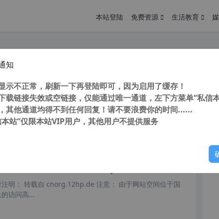
本站登陆
免费资源
生活教育
媒
通知
万能抓包神器 Fiddler Everywhere 5.17.0 免登陆无限制破解版 与IDA配合可以破解所有需要连网程序 抓包让你为所欲为
您
明： 转载自cnorg.12hp.de 注意：由于网站空间位于国
显示不正常，刷新一下再登陆即可，因为启用了缓存！
的访问高峰期...
下载链接失效或空链接，仅能通过唯一通道，左下方菜单“私信本
，其他通道均得不到任何回复！请不要浪费你的时间......
信本站”仅限本站VIP用户，其他用户不提供服务
你
阅读
2026年2月13日
万能抓包神器 Fiddler Everywhere 6.0 免登陆无限试用破解版 与IDA配合可以破解所有需要连网程序 抓包让你为所欲为
明： 转载自 cnorg.12hp.de 注意： 由于网站空间位于国
访问高...