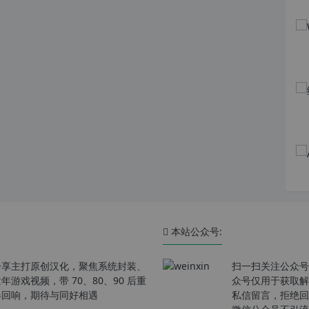
本站公众号:
分享主打原创汉化，聚焦系统封装、
扫一扫关注公众号
戏视频，带 70、80、90 后重
众号仅用于获取解
春回响，期待与同好相遇
私信留言，拒绝回