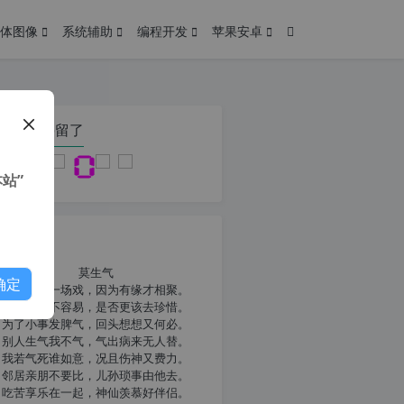
体图像
系统辅助
编程开发
苹果安卓
在本页停留了
站”
我共勉
莫生气
确定
人生就像一场戏，因为有缘才相聚。
相扶到老不容易，是否更该去珍惜。
为了小事发脾气，回头想想又何必。
别人生气我不气，气出病来无人替。
我若气死谁如意，况且伤神又费力。
邻居亲朋不要比，儿孙琐事由他去。
吃苦享乐在一起，神仙羡慕好伴侣。