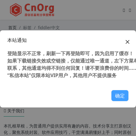
首页
标签
fiddler中文
本站通知
独家汉化 万能抓包神器 Fiddler Ever
ywhere 5.17.0 免登陆无限制破解版
登陆显示不正常，刷新一下再登陆即可，因为启用了缓存！
与IDA配合可以破解所有需要连网程
序 抓包让你为所欲为
如果下载链接失效或空链接，仅能通过唯一通道，左下方菜单
联系，其他通道均得不到任何回复！请不要浪费你的时间.....
“私信本站”仅限本站VIP用户，其他用户不提供服务
44,359 次浏览
办公网络
确定
关于我们
本扎根草根，为普通用户提供实用有趣的内容。技术分享主打原创汉
化，聚焦系统封装、软件应用技巧，干货满满易懂好上手；同时原创