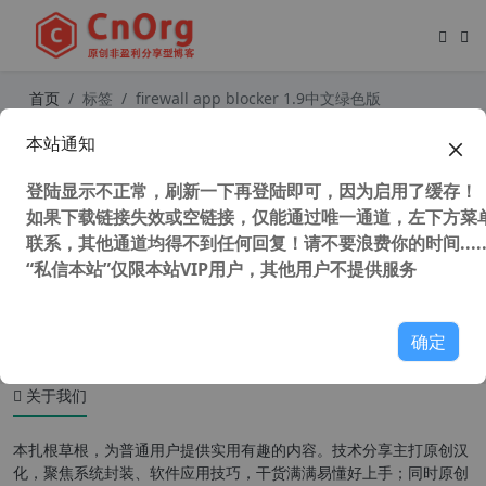
首页
标签
firewall app blocker 1.9中文绿色版
本站通知
独家自适应系统 Firewall App Blocke
r v1.9 中文版 一键禁止程序联网 系统
登陆显示不正常，刷新一下再登陆即可，因为启用了缓存！
自带防火墙配置软件 批量配置本地防
火墙
如果下载链接失效或空链接，仅能通过唯一通道，左下方菜单
联系，其他通道均得不到任何回复！请不要浪费你的时间.....
“私信本站”仅限本站VIP用户，其他用户不提供服务
31,186 次浏览
办公网络
确定
关于我们
本扎根草根，为普通用户提供实用有趣的内容。技术分享主打原创汉
化，聚焦系统封装、软件应用技巧，干货满满易懂好上手；同时原创