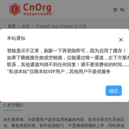
首页
标签
firewall app blocker怎么用
本站通知
独家自适应系统 Firewall App Blocke
r v1.9 中文版 一键禁止程序联网 系统
登陆显示不正常，刷新一下再登陆即可，因为启用了缓存！
自带防火墙配置软件 批量配置本地防
火墙
如果下载链接失效或空链接，仅能通过唯一通道，左下方菜单
联系，其他通道均得不到任何回复！请不要浪费你的时间.....
“私信本站”仅限本站VIP用户，其他用户不提供服务
31,186 次浏览
办公网络
确定
关于我们
本扎根草根，为普通用户提供实用有趣的内容。技术分享主打原创汉
化，聚焦系统封装、软件应用技巧，干货满满易懂好上手；同时原创